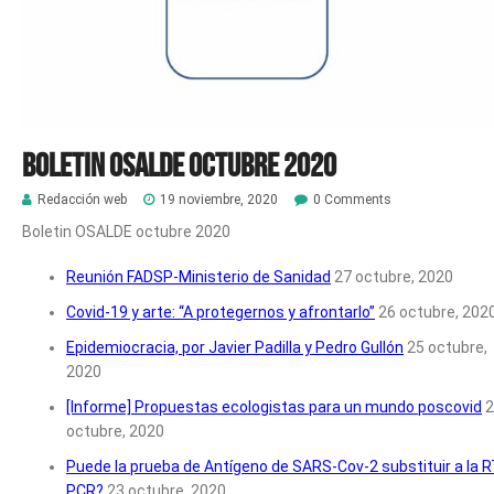
Boletin Osalde octubre 2020
Redacción web
19 noviembre, 2020
0 Comments
Boletin OSALDE octubre 2020
Reunión FADSP-Ministerio de Sanidad
27 octubre, 2020
Covid-19 y arte: “A protegernos y afrontarlo”
26 octubre, 202
Epidemiocracia, por Javier Padilla y Pedro Gullón
25 octubre,
2020
[Informe] Propuestas ecologistas para un mundo poscovid
2
octubre, 2020
Puede la prueba de Antígeno de SARS-Cov-2 substituir a la R
PCR?
23 octubre, 2020