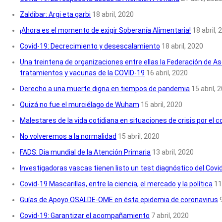
Zaldibar: Argi eta garbi
18 abril, 2020
¡Ahora es el momento de exigir Soberanía Alimentaria!
18 abril, 
Covid-19: Decrecimiento y desescalamiento
18 abril, 2020
Una treintena de organizaciones entre ellas la Federación de As
tratamientos y vacunas de la COVID-19
16 abril, 2020
Derecho a una muerte digna en tiempos de pandemia
15 abril, 
Quizá no fue el murciélago de Wuham
15 abril, 2020
Malestares de la vida cotidiana en situaciones de crisis por el 
No volveremos a la normalidad
15 abril, 2020
FADS: Dia mundial de la Atención Primaria
13 abril, 2020
Investigadoras vascas tienen listo un test diagnóstico del Covi
Covid-19 Mascarillas, entre la ciencia, el mercado y la política
11
Guías de Apoyo OSALDE-OME en ésta epidemia de coronavirus
Covid-19: Garantizar el acompañamiento
7 abril, 2020