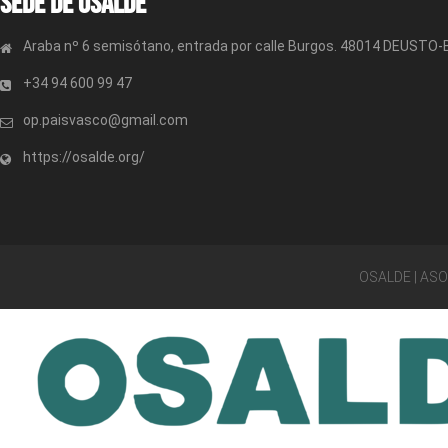
Sede de OSALDE
Araba nº 6 semisótano, entrada por calle Burgos. 48014 DEUSTO
+34 94 600 99 47
op.paisvasco@gmail.com
https://osalde.org/
OSALDE | AS