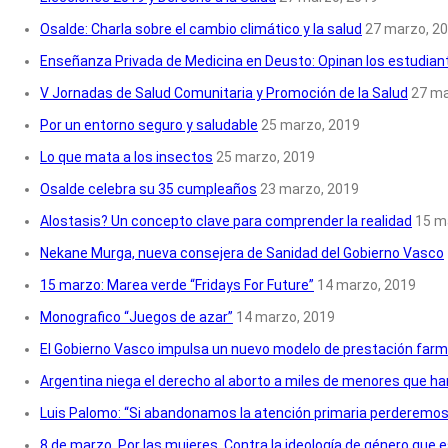
Osalde: Charla sobre el cambio climático y la salud
27 marzo, 2
Enseñanza Privada de Medicina en Deusto: Opinan los estudian
V Jornadas de Salud Comunitaria y Promoción de la Salud
27 ma
Por un entorno seguro y saludable
25 marzo, 2019
Lo que mata a los insectos
25 marzo, 2019
Osalde celebra su 35 cumpleaños
23 marzo, 2019
Alostasis? Un concepto clave para comprender la realidad
15 m
Nekane Murga, nueva consejera de Sanidad del Gobierno Vasco
15 marzo: Marea verde “Fridays For Future”
14 marzo, 2019
Monografico “Juegos de azar”
14 marzo, 2019
El Gobierno Vasco impulsa un nuevo modelo de prestación farm
Argentina niega el derecho al aborto a miles de menores que ha
Luis Palomo: “Si abandonamos la atención primaria perderemos 
8 de marzo. Por las mujeres. Contra la ideología de género que e