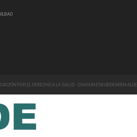
-BILBAO
OCIACIÓN POR EL DERECHO A LA SALUD · OSASUN ESKUBIDEAREN ALD