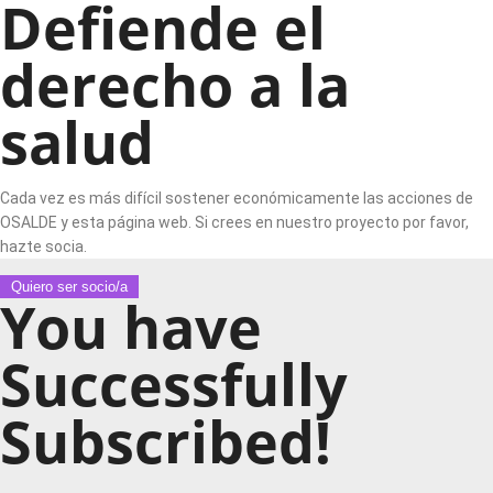
Defiende el
derecho a la
salud
Cada vez es más difícil sostener económicamente las acciones de
OSALDE y esta página web. Si crees en nuestro proyecto por favor,
hazte socia.
Quiero ser socio/a
You have
Successfully
Subscribed!