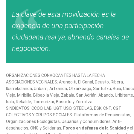
La clave de esta movilización es la
exigencia de una participación
ciudadana real ya, abriendo canales de
negociación.
ORGANIZACIONES CONVOCANTES HASTA LA FECHA
ASOCIACIONES VECINALES: Arangoiti, El Canal, Deusto, Ribera,
Ibarrekolanda, Uríbarri, Artxanda, Otxarkoaga, Santutxu, Buia, Casc
Viejo, Miribilla, Bilbao la Vieja, Zabala, San Adrián, Abando, Uribitarte,
Irala, Rekalde, Torreurízar, Basurtu y Zorrotza.
SINDICATOS: CCOO, LAB, UGT, USO, STEEILAS, ESK, CNT, CGT
COLECTIVOS Y GRUPOS SOCIALES: Plataformas de Pensionistas,
Organizaciones Ecologistas, Usuarios y Consumidores, Anti-
desahucios, ONG y Solidarias,
Foros en defensa de la Sanidad
y el