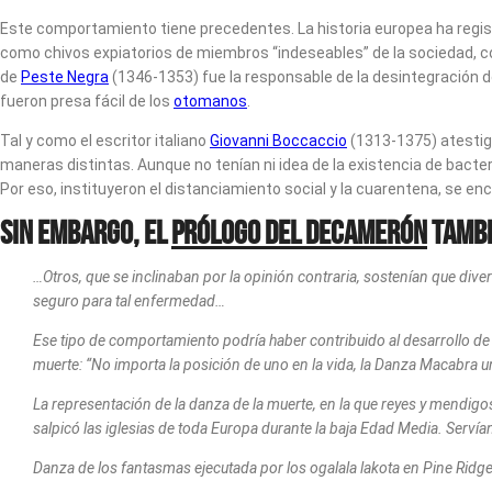
Este comportamiento tiene precedentes. La historia europea ha regist
como chivos expiatorios de miembros “indeseables” de la sociedad, com
de
Peste Negra
(1346-1353) fue la responsable de la desintegración d
fueron presa fácil de los
otomanos
.
Tal y como el escritor italiano
Giovanni Boccaccio
(1313-1375) atestig
maneras distintas. Aunque no tenían ni idea de la existencia de bact
Por eso, instituyeron el distanciamiento social y la cuarentena, se en
Sin embargo, el
prólogo del Decamerón
tambi
…Otros, que se inclinaban por la opinión contraria, sostenían que diver
seguro para tal enfermedad…
Ese tipo de comportamiento podría haber contribuido al desarrollo de u
muerte: “No importa la posición de uno en la vida, la Danza Macabra u
La representación de la danza de la muerte, en la que reyes y mendig
salpicó las iglesias de toda Europa durante la baja Edad Media. Servía
Danza de los fantasmas ejecutada por los ogalala lakota en Pine Ridge.