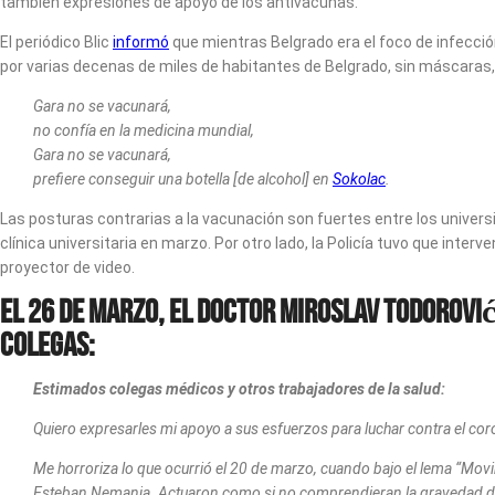
también expresiones de apoyo de los antivacunas.
El periódico Blic
informó
que mientras Belgrado era el foco de infección
por varias decenas de miles de habitantes de Belgrado, sin máscaras, 
Gara no se vacunará,
no confía en la medicina mundial,
Gara no se vacunará,
prefiere conseguir una botella [de alcohol] en
Sokolac
.
Las posturas contrarias a la vacunación son fuertes entre los univers
clínica universitaria en marzo. Por otro lado, la Policía tuvo que interve
proyector de video.
El 26 de marzo, el doctor Miroslav Todorovi
colegas:
Estimados colegas médicos y otros trabajadores de la salud:
Quiero expresarles mi apoyo a sus esfuerzos para luchar contra el co
Me horroriza lo que ocurrió el 20 de marzo, cuando bajo el lema “Movi
Esteban Nemanja. Actuaron como si no comprendieran la gravedad de la 