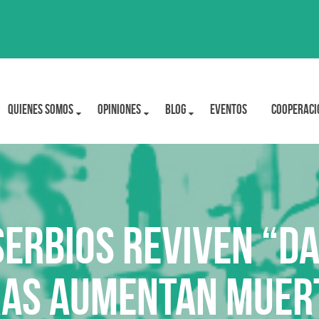
Quienes Somos
OPINIONES
BLOG
Eventos
Cooperaci
serbios reviven “D
ras aumentan muer