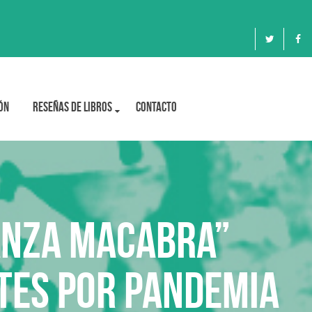
ón
Reseñas de libros
Contacto
anza Macabra”
tes por pandemia