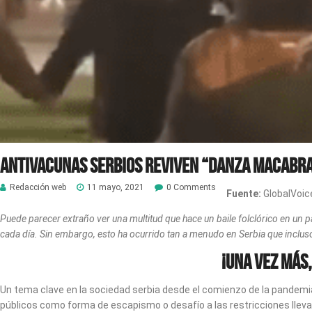
Antivacunas serbios reviven “Danza Macabra
Redacción web
11 mayo, 2021
0 Comments
Fuente:
GlobalVoic
Puede parecer extraño ver una multitud que hace un baile folclórico en u
cada día. Sin embargo, esto ha ocurrido tan a menudo en Serbia que inclus
¡Una vez más
Un tema clave en la sociedad serbia desde el comienzo de la pandemia
públicos como forma de escapismo o desafío a las restricciones llev