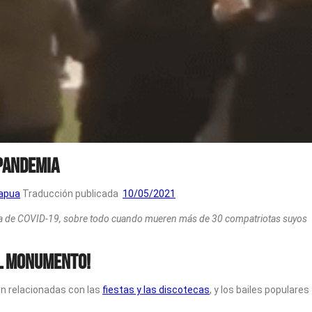
pandemia
apua
Traducción publicada
10/05/2021
ia de COVID-19, sobre todo cuando mueren más de 30 compatriotas suyos
el monumento!
ón relacionadas con las
fiestas y las discotecas
, y los bailes populares