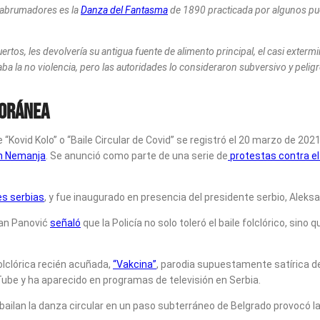
s abrumadores es la
Danza del Fantasma
de 1890 practicada por algunos pu
ertos, les devolvería su antigua fuente de alimento principal, el casi exter
aba la no violencia, pero las autoridades lo consideraron subversivo y peligr
poránea
 “Kovid Kolo” o “Baile Circular de Covid” se registró el 20 marzo de 2
an Nemanja
. Se anunció como parte de una serie de
protestas contra el
es serbias
, y fue inaugurado en presencia del presidente serbio, Aleks
ran Panović
señaló
que la Policía no solo toleró el baile folclórico, sin
olclórica recién acuñada,
“Vakcina”
, parodia supuestamente satírica d
Tube y ha aparecido en programas de televisión en Serbia.
bailan la danza circular en un paso subterráneo de Belgrado provocó l