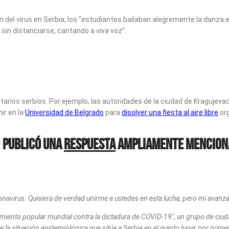
 del virus en Serbia, los “estudiantes bailaban alegremente la danza e
sin distanciarse, cantando a viva voz”:
itarios serbios. Por ejemplo, las autoridades de la ciudad de Kragujev
nir en la
Universidad de Belgrado
para
disolver una fiesta al aire libre
org
ć publicó una
respuesta
ampliamente mencionad
ronavirus. Quisiera de verdad unirme a ustedes en esta lucha, pero mi avan
miento popular mundial contra la dictadura de COVID-19″, un grupo de ciuda
situación epidemiológica que sitúa a Serbia en el quinto lugar por número 