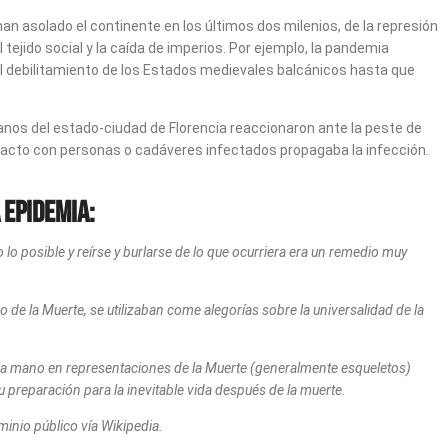
n asolado el continente en los últimos dos milenios, de la represión
ejido social y la caída de imperios. Por ejemplo, la pandemia
el debilitamiento de los Estados medievales balcánicos hasta que
danos del estado-ciudad de Florencia reaccionaron ante la peste de
ontacto con personas o cadáveres infectados propagaba la infección.
 epidemia:
o lo posible y reírse y burlarse de lo que ocurriera era un remedio muy
 o de la Muerte, se utilizaban come alegorías sobre la universalidad de la
e la mano en representaciones de la Muerte (generalmente esqueletos)
u preparación para la inevitable vida después de la muerte.
inio público vía Wikipedia.