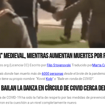
” medieval, mientras aumentan muertes por 
es.org (Licencia CC)
Escrito por
Filip Stojanovski
Traducido por
Marta C
n país donde han muerto más de
6000 personas
desde el brote de la pandem
o tiene su propio nombre: “Kovid
Kolo
” o “Baile en ronda de COVID”.
, bailan la danza en círculo de COVID cerca d
 de COVID-19 ha sido la falta de respeto por las medidas de prevenci
aron esta cuestión a un nivel completamente nuevo.