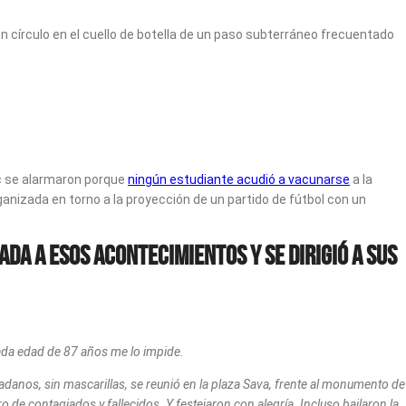
n círculo en el cuello de botella de un paso subterráneo frecuentado
ac se alarmaron porque
ningún estudiante acudió a vacunarse
a la
anizada en torno a la proyección de un partido de fútbol con un
a a esos acontecimientos y se dirigió a sus
zada edad de 87 años me lo impide.
danos, sin mascarillas, se reunió en la plaza Sava, frente al monumento de
de contagiados y fallecidos. Y festejaron con alegría. Incluso bailaron la