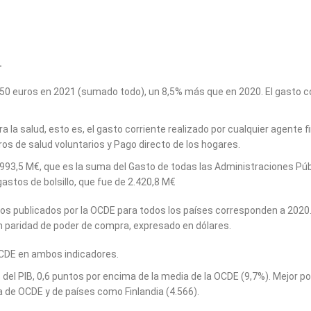
.
3.650 euros en 2021 (sumado todo), un 8,5% más que en 2020. El gasto 
a la salud, esto es, el gasto corriente realizado por cualquier agente f
os de salud voluntarios y Pago directo de los hogares.
.993,5 M€, que es la suma del Gasto de todas las Administraciones Púb
astos de bolsillo, que fue de 2.420,8 M€
os publicados por la OCDE para todos los países corresponden a 2020.
 en paridad de poder de compra, expresado en dólares.
 OCDE en ambos indicadores.
% del PIB, 0,6 puntos por encima de la media de la OCDE (9,7%). Mejor po
ia de OCDE y de países como Finlandia (4.566).