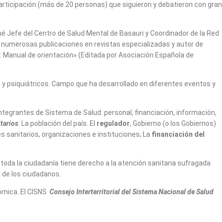
 participación (más de 20 personas) que siguieron y debatieron con gran
é Jefe del Centro de Salud Mental de Basauri y Coordinador de la Red
n numerosas publicaciones en revistas especializadas y autor de
: Manual de orientación» (Editada por Asociación Española de
s y psiquiátricos. Campo que ha desarrollado en diferentes eventos y
ntegrantes de Sistema de Salud: personal, financiación, información,
tarios
: La población del país. El
regulador
, Gobierno (o los Gobiernos)
es sanitarios, organizaciones e instituciones; La
financiación del
 toda la ciudadanía tiene derecho a la atención sanitaria sufragada
n de los ciudadanos.
nómica. El CISNS
Consejo Interterritorial del Sistema Nacional de Salud