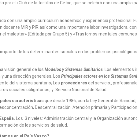
a por el «Club de la tortilla» de Getxo, que se celebró con una amplia
do con una amplio curriculum académico y experiencia profesional. Fu
ón docente MIR y PIR así como una importante labor investigadora, co
er el malestar» (Editada por Grupo 5) y «Trastornos mentales comunes
 al impacto de los determinantes sociales en los problemas psicológico
a visión general de los
Modelos y Sistemas Sanitarios
. Los elementos i
 y una dirección generales. Los
Principales actores en los Sistemas Sani
ento del sistema sanitario; Los
proveedores
del servicio., profesional
uros sociales obligatorios, y Servicio Nacional de Salud.
ipales características
que desde 1986, con la Ley General de Sanidad,
 desconcentración, Descentralización. Atención primaria y Participació
 España.
Los 3 niveles: Administración central y la Organización auto
rmación de los servicios de salud.
amos en el País Vasco?