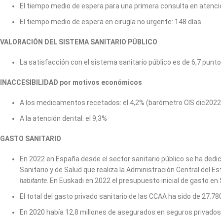
El tiempo medio de espera para una primera consulta en atenció
El tiempo medio de espera en cirugía no urgente: 148 días
VALORACIÓN DEL SISTEMA SANITARIO PÚBLICO
La satisfacción con el sistema sanitario público es de 6,7 punto
INACCESIBILIDAD por motivos económicos
A los medicamentos recetados: el 4,2% (barómetro CIS dic2022
A la atención dental: el 9,3%
GASTO SANITARIO
En 2022 en España desde el sector sanitario público se ha dedic
Sanitario y de Salud que realiza la Administración Central del E
habitante
. En Euskadi en 2022 el presupuesto inicial de gasto e
El total del gasto privado sanitario de las CCAA ha sido de 27.78
En 2020 había 12,8 millones de asegurados en seguros privados