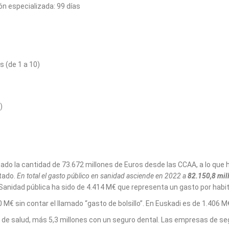
n especializada: 99 días
s (de 1 a 10)
)
ado la cantidad de 73.672 millones de Euros desde las CCAA, a lo que 
stado.
En total el gasto público en
sanidad asciende en 2022 a
82.150,8 mil
n Sanidad pública ha sido de 4.414 M€ que representa un gasto por habi
0 M€ sin contar el llamado “gasto de bolsillo”. En Euskadi es de 1.406 M
 de salud, más 5,3 millones con un seguro dental. Las empresas de se