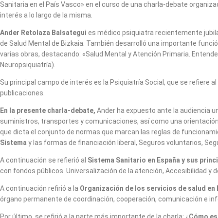
Sanitaria en el País Vasco» en el curso de una charla-debate organizad
interés a lo largo de la misma.
Ander Retolaza Balsategui
es médico psiquiatra recientemente jubila
de Salud Mental de Bizkaia. También desarrolló una importante funci
varias obras, destacando: «Salud Mental y Atención Primaria. Entend
Neuropsiquiatría).
Su principal campo de interés es la Psiquiatría Social, que se refiere
publicaciones.
En la presente charla-debate,
Ander ha expuesto ante la audiencia un
suministros, transportes y comunicaciones, así como una orientación
que dicta el conjunto de normas que marcan las reglas de funcionami
Sistema
y las formas de financiación liberal, Seguros voluntarios, Seg
A continuación se refierió al
Sistema Sanitario en España y sus princ
con fondos públicos. Universalización de la atención, Accesibilidad y
A continuación refirió a la
O
rganización de los servicios de salud en
órgano permanente de coordinación, cooperación, comunicación e info
Por último, se refirió a la parte más importante de la charla: ¿
Cómo est