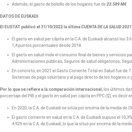
Además, el gasto de bolsillo de los hogares fue de
23.589 M€
.
DATOS DE EUSKADI
El EUSTAT publicó el 31/10/2022 la última
CUENTA DE LA SALUD 2021
El gasto en salud per cápita en la C.A. de Euskadi alcanzó los 
1,4 puntos porcentuales desde 2018.
El gasto en salud mide el consumo final de bienes y servicios par
Administraciones públicas, Seguros de salud obligatorios, Segur
En concreto, en 2021 el Gasto Corriente Total en Salud fue de 7
Sistemas de pago voluntario y al pago directo de los hogares o g
Por lo que se refiere a la comparación internacional,
los últimos dat
porcentaje del PIB y el gasto en salud per cápita en PPC ($), es decir
En 2020, la C.A. de Euskadi se sitúa por encima de la media de
El gasto corriente en salud en la C.A. de Euskadi supuso el 10,3
4.929 en la C.A. de Euskadi, lo que la situó por encima de la med