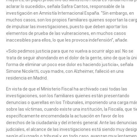
aclarar lo sucedido», señala Safira Cantos, responsable de la
investigación en Amnistía Internacional España. “Sin embargo, en
muchos casos, son los propios familiares quienes soportan la car
de impulsar las investigaciones, puesto que deben aportar los
elementos de prueba de las vulneraciones, en muchos casos
inaccesibles para ellos, lo que les provoca indefensión”, añade.
«Solo pedimos justicia para que no vuelva a ocurrir algo así. No se
trata de seguir ahondando en el dolor de la gente, sino de que la ún
forma de eliminar un poco ese dolor es haciendo justicia», señala
Simone Nicoletti, cuya madre, con Alzheimer, falleció en una
residencia en Madrid.
En vista de que el Ministerio Fiscal ha archivado casi todas las
investigaciones, son los familiares quienes están presentando
denuncias o querellas en los Tribunales, imponiendo una carga má
sobre las víctimas, cuando existe una institución, la Fiscalía, que t
específicamente encomendada la actuación en favor de los
derechos de la ciudadanía y del interés general. Ante las denuncias
judiciales, el alcance de las investigaciones está siendo muy desig
según el juzgado o tribunal y, en todo caso, avanzan muy lentamen