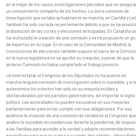
en el mejor de los casos, investigaciones parciales que no asegura
un conocimiento completo de los hechos. La única comisión de
investigación que estaba actualmente en marcha, en Castilla y Leó
también ha sido cerrada recientemente debido a que se ha anunci
la disolución de las cortes y elecciones anticipadas. En Cataluña s
ha rechazado la creación de una comisión y se ha propuesto un gr
de expertos en su lugar. En el caso de la Comunidad de Madrid, la
convocatoria de elecciones también supuso el cierre de la Comisió
en la nueva legislatura no se aprobó su creación, a pesar de que la
anterior Comisión no había completado el trabajo previsto.
«A nivel estatal, el Congreso de los Diputados no ha puesto en
marcha ninguna comisión de investigación sobre lo sucedido, y a ni
autonómico los intentos han sido en su mayoría inútiles y
obstaculizados por los partidos gobernantes, sin importar el signo
político. Las autoridades no pueden excusarse en sus mayorías
parlamentarias para evitar cumplir con sus obligaciones. Por eso
pedimos la creación de una comisión de verdad en el Congreso que
analice lo sucedido en residencias durante la pandemia, dé respue
a las familias para acceder a la verdad y adopte recomendaciones
específicas para que no vuelva a suceder algo similar», afirma Belt