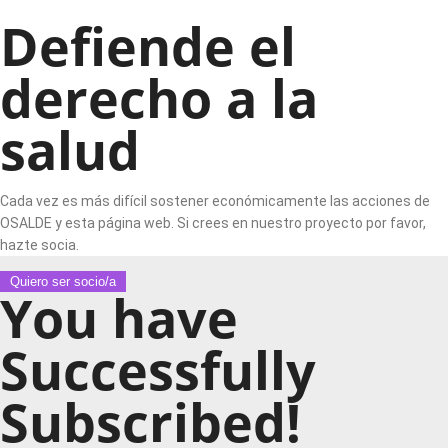
Defiende el
derecho a la
salud
Cada vez es más difícil sostener económicamente las acciones de
OSALDE y esta página web. Si crees en nuestro proyecto por favor,
hazte socia.
Quiero ser socio/a
You have
Successfully
Subscribed!