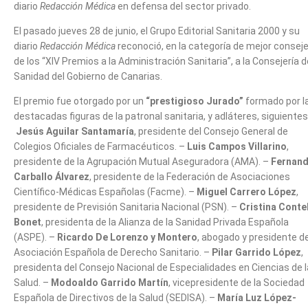
diario
Redacción Médica
en defensa del sector privado.
El pasado jueves 28 de junio, el Grupo Editorial Sanitaria 2000 y su
diario
Redacción Médica
reconoció, en la categoría de mejor consej
de los “XIV Premios a la Administración Sanitaria”, a la Consejería d
Sanidad del Gobierno de Canarias.
El premio fue otorgado por un
“prestigioso Jurado”
formado por l
destacadas figuras de la patronal sanitaria, y adláteres, siguientes
Jesús Aguilar Santamaría
, presidente del Consejo General de
Colegios Oficiales de Farmacéuticos. –
Luis Campos Villarino
,
presidente de la Agrupación Mutual Aseguradora (AMA). –
Fernan
Carballo Álvarez
, presidente de la Federación de Asociaciones
Científico-Médicas Españolas (Facme). –
Miguel Carrero López
,
presidente de Previsión Sanitaria Nacional (PSN). –
Cristina Conte
Bonet
, presidenta de la Alianza de la Sanidad Privada Española
(ASPE). –
Ricardo De Lorenzo y Montero
, abogado y presidente de
Asociación Española de Derecho Sanitario. –
Pilar Garrido López
,
presidenta del Consejo Nacional de Especialidades en Ciencias de l
Salud. –
Modoaldo Garrido Martín
, vicepresidente de la Sociedad
Española de Directivos de la Salud (SEDISA). –
María Luz López-