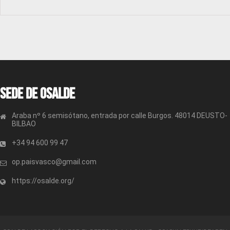
Sede de OSALDE
Araba nº 6 semisótano, entrada por calle Burgos. 48014 DEUSTO-
BILBAO
+34 94 600 99 47
op.paisvasco@gmail.com
https://osalde.org/