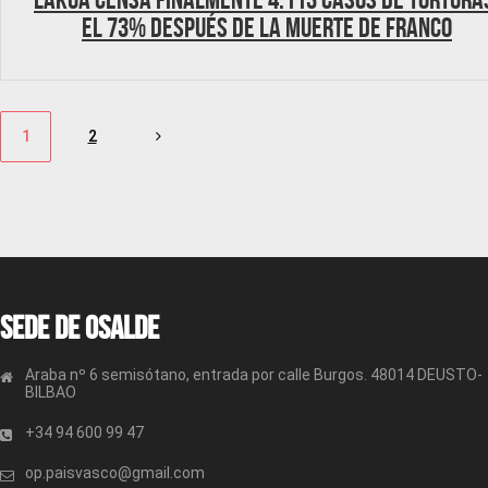
el 73% después de la muerte de Franco
Paginación
1
2
de
entradas
Sede de OSALDE
Araba nº 6 semisótano, entrada por calle Burgos. 48014 DEUSTO-
BILBAO
+34 94 600 99 47
op.paisvasco@gmail.com