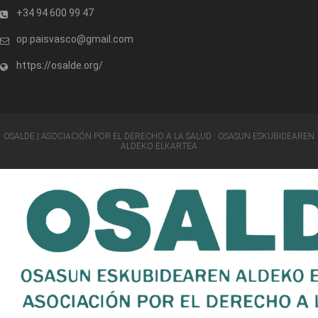
+34 94 600 99 47
op.paisvasco@gmail.com
https://osalde.org/
OSALDE | ASOCIACIÓN POR EL DERECHO A LA SALUD · OSASUN ESKUBIDEAREN
ALDEKO ELKARTEA