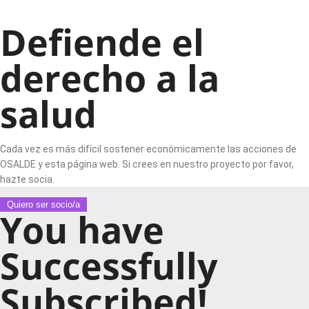
Defiende el
derecho a la
salud
Cada vez es más difícil sostener económicamente las acciones de
OSALDE y esta página web. Si crees en nuestro proyecto por favor,
hazte socia.
Quiero ser socio/a
You have
Successfully
Subscribed!