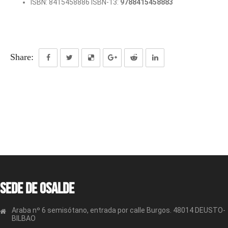
ISBN: 8415458886 ISBN-13:
9788415458883
Share:
Sede de OSALDE
Araba nº 6 semisótano, entrada por calle Burgos. 48014 DEUSTO-
BILBAO