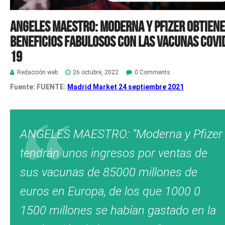
ANGELES MAESTRO: Moderna y Pfizer obtien
beneficios fabulosos con las vacunas Covi
19
Redacción web
26 octubre, 2022
0 Comments
Fuente: FUENTE:
Madrid Market 24 septiembre 2021
ANGELES MAESTRO: “Moderna y Pfizer
tendrán unos ingresos por ventas de
sus vacunas de 85000 millones de
euros en Europa, de los que 1000 0
1500 millones se habían gastado en la