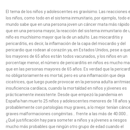
El tema de los niños y adolescentes es gravísimo. Las reacciones 
los niños, como todo en el sistema inmunitario, por ejemplo, todo e
mundo sabe que en una persona joven un cáncer mata más rápido
que en una persona mayor, la reacción del sistema inmunitario de 
niño es muchísimo mayor que la de un adulto. Las miocarditis y
pericarditis, es decir, la inflamación de la capa del miocardio y del
pericardio que rodean al corazón ya, en Estados Unidos, pese a qu
los mayores de 65 años están todos vacunados, y los niños en un
porcentaje menor, el número de pericarditis en niños es mucho ma
que en las personas mayores de 65 años. Es verdad que la pericard
no obligatoriamente es mortal, pero es una inflamación que deja
cicatrices, que luego puede provocar en la persona adulta arritmias
insuficiencia cardíaca, cuando la mortaldad en niños y jóvenes es
prácticamente inexistente. Desde que empezó la pandemia en
España han muerto 25 niños y adolescentes menores de 18 años 
probablemente con patologías muy graves, a lo mejor tenían cánce
graves malformaciones congénitas… frente a las más de 40.000…
¿Qué justificación hay para someter a niños y a jóvenes a riesgos
mucho más probables que ningún otro grupo de edad cuando el