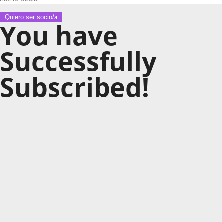
Quiero ser socio/a
You have
Successfully
Subscribed!