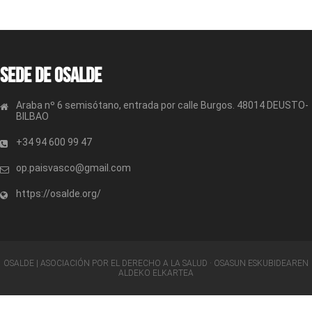
Sede de OSALDE
Araba nº 6 semisótano, entrada por calle Burgos. 48014 DEUSTO-
BILBAO
+34 94 600 99 47
op.paisvasco@gmail.com
https://osalde.org/
OSALDE | ASOCIACIÓN POR EL DERECHO A LA SALUD · OSASUN ESKUBIDEAREN
ALDEKO ELKARTEA