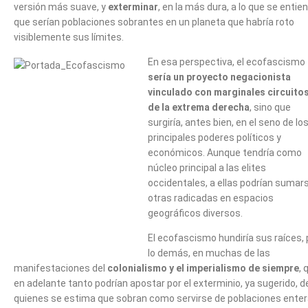
versión más suave, y
exterminar
, en la más dura, a lo que se entie
que serían poblaciones sobrantes en un planeta que habría roto
visiblemente sus límites.
En esa perspectiva, el ecofascismo
sería un proyecto negacionista
vinculado con marginales circuito
de la extrema derecha
, sino que
surgiría, antes bien, en el seno de lo
principales poderes políticos y
económicos. Aunque tendría como
núcleo principal a las elites
occidentales, a ellas podrían sumar
otras radicadas en espacios
geográficos diversos.
El ecofascismo hundiría sus raíces, 
lo demás, en muchas de las
manifestaciones del
colonialismo y el imperialismo de siempre
, 
en adelante tanto podrían apostar por el exterminio, ya sugerido, d
quienes se estima que sobran como servirse de poblaciones ente