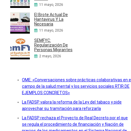
11 mayo, 2026
El Brote Actual De
Hantavirus Y La
Necesaria
11 mayo, 2026
SEMFYC:
Regularización De
Personas Migrantes
2 mayo, 2026
OME: «Conversaciones sobre prácticas colaborativas en e
campo de la salud mental y los servicios sociales RTIR DE
EJEMPLOS CONCRETOS»
La FADSP valora la reforma de la Ley del tabaco y pide
aprovechar su tramitación para reforzarla
La FADSP rechaza el Proyecto de Real Decreto por el que
se regula el procedimiento de financiación y fijación de
precios de los medicamentos en el Sistema Nacional de