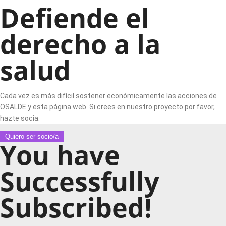
Defiende el
derecho a la
salud
Cada vez es más difícil sostener económicamente las acciones de
OSALDE y esta página web. Si crees en nuestro proyecto por favor,
hazte socia.
Quiero ser socio/a
You have
Successfully
Subscribed!