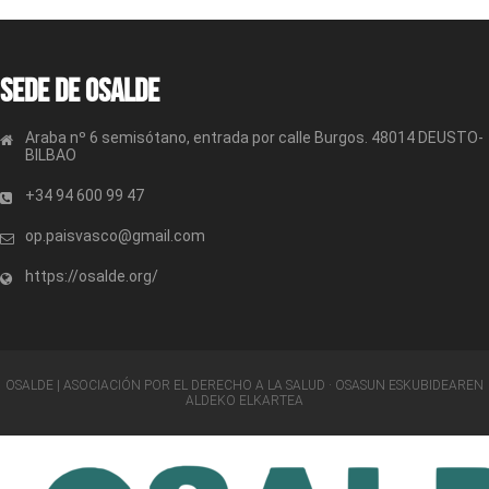
Sede de OSALDE
Araba nº 6 semisótano, entrada por calle Burgos. 48014 DEUSTO-
BILBAO
+34 94 600 99 47
op.paisvasco@gmail.com
https://osalde.org/
OSALDE | ASOCIACIÓN POR EL DERECHO A LA SALUD · OSASUN ESKUBIDEAREN
ALDEKO ELKARTEA