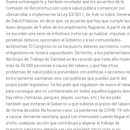
Suena extravagante y también revelador que los acuerdos de la
Comisión de Reconstrucción sobre salud pública comiencen por
«Desarrollar e implementar la Ley 33/2011, de 4 de octubre, Genera
de Salud Pública», es decir que, se acuerda que hay que cumplir las
leyes después de 9 años de incumplimiento flagrante. A partir de ah
se suceden una serie de infinitivos (reforzar, actualizar, impulsar, e
poniendo deberes opcionales al Gobierno y a las comunidades
autónomas. El Congreso no se ha puesto deberes así mismo, como
el legislativo no tuviera capacidades. De hecho, a los parlamentari
del Grupo de Trabajo de Sanidad se les recordó que cada año muer
más de 50.000 personas a causa del tabaco, y que hay otros
problemas de salud pública prevenibles con políticas o acciones n
estrictamente sanitarias sino con políticas que pueden partir del
propio poder legislativo. Se les pidió que regulasen de nuevo el tab
para conseguir aire no contaminado en todos aquellos lugares do
hay niños (terrazas, parques, playas, coches, etc.) Se les pidió
también que instaran al Gobierno a que subiese el precio del tabac
de forma decidida. No hicieron caso. La pandemia de COVID-19 vol
a causar demanda sanitaria, quizá con intensidad cuando llegue el
otoño, cualquier acción que contribuya a aligerar el trabajo de
nuestros sanitarios debería ser una prioridad, tanto más si no