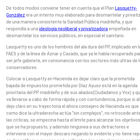
De todos modos conviene tener en cuenta que el Plan
Lasquetty-
González
era un intento muy elaborado para desmantelar y privati
de una manera consistente la Sanidad Pública madrileña, y que
respondía a una
ideología neoliberal y privatizadora
empeñada en
desmantelar los servicios públicos, en especial el sanitario.
Lasquetty es uno de los hombres del ala dura del PP, implicado en l
FAES y de la línea de Aznar y Casado, que ya le había recuperado pa
ser jefe gabinete, en consonancia con los sectores más ultras de 
conservadores.
Colocar a Lasquetty en Hacienda es dejar claro que la prometida
bajada de impuestos prometida por Díaz Ayuso está en la agenda
prioritaria del PP madrileño y de sus aliados(Ciudadanos y Vox) y q
va llevarse a cabo de forma rápida y con contundencia, porque si a
dejo claro en su trayectoria el ahora consejero de Hacienda es que
como dice la ultraderecha actúa “sin complejos”, no retrocede ant
las criticas, se empecina hasta el limite para alcanzar los objetivo
que se ha propuesto, y además ningunea a sus detractores e
interviene con el mayor descaro negando lo evidente y no tiene rep