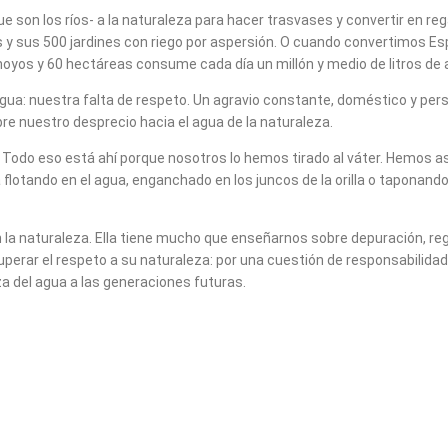
 son los ríos- a la naturaleza para hacer trasvases y convertir en r
y sus 500 jardines con riego por aspersión. O cuando convertimos Espa
hoyos y 60 hectáreas consume cada día un millón y medio de litros de 
el agua: nuestra falta de respeto. Un agravio constante, doméstico y pe
e nuestro desprecio hacia el agua de la naturaleza.
 Todo eso está ahí porque nosotros lo hemos tirado al váter. Hemos as
flotando en el agua, enganchado en los juncos de la orilla o taponand
la naturaleza. Ella tiene mucho que enseñarnos sobre depuración, regen
erar el respeto a su naturaleza: por una cuestión de responsabilidad, 
a del agua a las generaciones futuras.