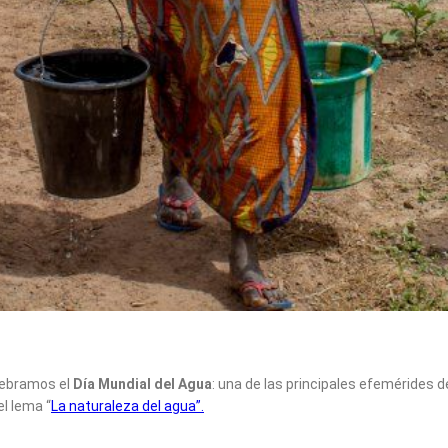
lebramos el
Día Mundial del Agua
: una de las principales efemérides d
l lema “
La naturaleza del agua”.