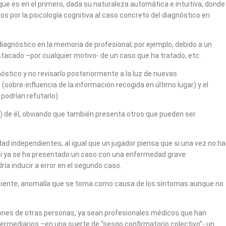
que es en el primero, dada su naturaleza automática e intuitiva, donde
dos por la psicología cognitiva al caso concreto del diagnóstico en
diagnóstico en la memoria de profesional; por ejemplo, debido a un
tacado –por cualquier motivo- de un caso que ha tratado, etc.
stico y no revisarlo posteriormente a la luz de nuevas
(sobre-influencia de la información recogida en último lugar) y el
podrían refutarlo).
) de él, obviando que también presenta otros que pueden ser
ad independientes, al igual que un jugador piensa que si una vez no ha
, si ya se ha presentado un caso con una enfermedad grave
ía inducir a error en el segundo caso.
 paciente, anomalía que se toma como causa de los síntomas aunque no
niones de otras personas, ya sean profesionales médicos que han
ntermediarios –en una suerte de “sesgo confirmatorio colectivo”- un