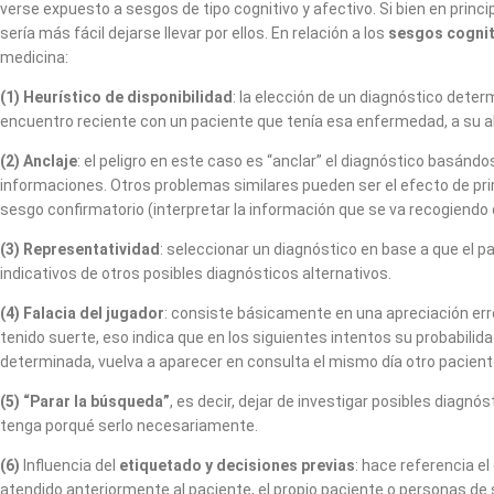
verse expuesto a sesgos de tipo cognitivo y afectivo. Si bien en princ
sería más fácil dejarse llevar por ellos. En relación a los
sesgos cognit
medicina:
(1) Heurístico de disponibilidad
: la elección de un diagnóstico dete
encuentro reciente con un paciente que tenía esa enfermedad, a su al
(2) Anclaje
: el peligro en este caso es “anclar” el diagnóstico basá
informaciones. Otros problemas similares pueden ser el efecto de primac
sesgo confirmatorio (interpretar la información que se va recogiendo d
(3) Representatividad
: seleccionar un diagnóstico en base a que el 
indicativos de otros posibles diagnósticos alternativos.
(4) Falacia del jugador
: consiste básicamente en una apreciación erró
tenido suerte, eso indica que en los siguientes intentos su probabil
determinada, vuelva a aparecer en consulta el mismo día otro paciente
(5) “Parar la búsqueda”
, es decir, dejar de investigar posibles dia
tenga porqué serlo necesariamente.
(6)
Influencia del
etiquetado y decisiones previas
: hace referencia e
atendido anteriormente al paciente, el propio paciente o personas de s