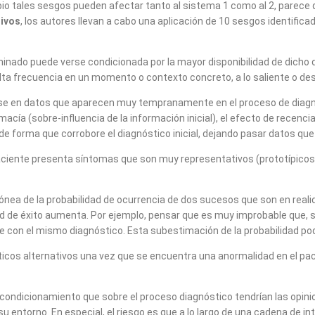
ipio tales sesgos pueden afectar tanto al sistema 1 como al 2, parece 
ivos
, los autores llevan a cabo una aplicación de 10 sesgos identifica
rminado puede verse condicionada por la mayor disponibilidad de dicho 
ta frecuencia en un momento o contexto concreto, a lo saliente o des
ndose en datos que aparecen muy tempranamente en el proceso de diagnó
ía (sobre-influencia de la información inicial), el efecto de recencia 
e forma que corrobore el diagnóstico inicial, dejando pasar datos que 
paciente presenta síntomas que son muy representativos (prototípicos
nea de la probabilidad de ocurrencia de dos sucesos que son en realid
idad de éxito aumenta. Por ejemplo, pensar que es muy improbable que
 con el mismo diagnóstico. Esta subestimación de la probabilidad podr
gnósticos alternativos una vez que se encuentra una anormalidad en el
l condicionamiento que sobre el proceso diagnóstico tendrían las opi
u entorno. En especial, el riesgo es que a lo largo de una cadena de i