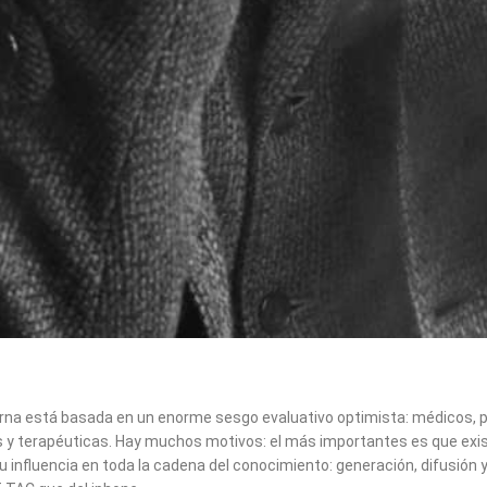
na está basada en un enorme sesgo evaluativo optimista: médicos, pa
s y terapéuticas. Hay muchos motivos: el más importantes es que exist
su influencia en toda la cadena del conocimiento: generación, difusión