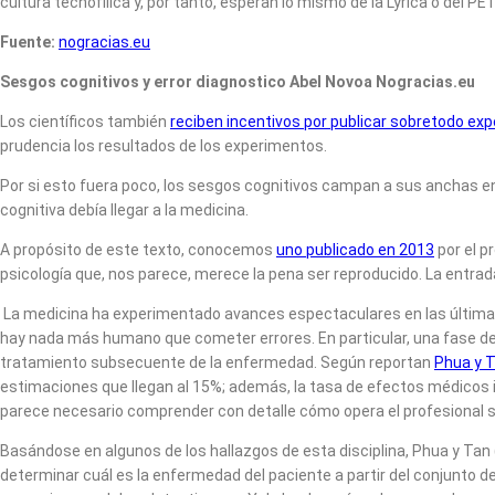
cultura tecnofílica y, por tanto, esperan lo mismo de la Lyrica o del PE
Fuente:
nogracias.eu
Sesgos cognitivos y error diagnostico Abel Novoa Nogracias.eu
Los científicos también
reciben incentivos por publicar sobretodo ex
prudencia los resultados de los experimentos.
Por si esto fuera poco, los sesgos cognitivos campan a sus anchas e
cognitiva debía llegar a la medicina.
A propósito de este texto, conocemos
uno publicado en 2013
por el p
psicología que, nos parece, merece la pena ser reproducido. La entrad
La medicina ha experimentado avances espectaculares en las última
hay nada más humano que cometer errores. En particular, una fase del
tratamiento subsecuente de la enfermedad. Según reportan
Phua y T
estimaciones que llegan al 15%; además, la tasa de efectos médicos in
parece necesario comprender con detalle cómo opera el profesional sani
Basándose en algunos de los hallazgos de esta disciplina, Phua y Ta
determinar cuál es la enfermedad del paciente a partir del conjunto 