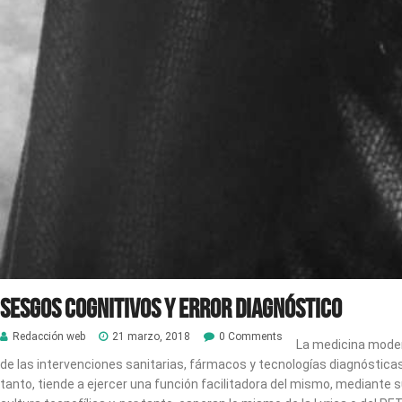
Sesgos cognitivos y error diagnóstico
Redacción web
21 marzo, 2018
0 Comments
La medicina moder
de las intervenciones sanitarias, fármacos y tecnologías diagnóstica
tanto, tiende a ejercer una función facilitadora del mismo, mediante 