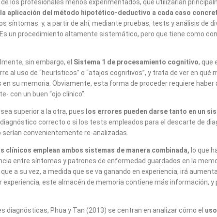
o de los profesionales menos experimentados, que utilizarían princip
ne la aplicación del método hipotético-deductivo a cada caso concre
los síntomas y, a partir de ahí, mediante pruebas, tests y análisis de
. Es un procedimiento altamente sistemático, pero que tiene como co
lmente, sin embargo, el
Sistema 1 de procesamiento cognitivo
, que
e al uso de “heurísticos” o “atajos cognitivos”, y trata de ver en qué
 en su memoria. Obviamente, esta forma de proceder requiere haber 
- con un buen “ojo clínico”.
sea superior a la otra, pues
los errores pueden darse tanto en un si
l diagnóstico correcto o si los tests empleados para el descarte de d
no serían convenientemente re-analizadas.
os clínicos emplean ambos sistemas de manera combinada,
lo que h
encia entre síntomas y patrones de enfermedad guardados en la memoria
o que a su vez, a medida que se va ganando en experiencia, irá aumen
 experiencia, este almacén de memoria contiene más información, y p
s diagnósticas, Phua y Tan (2013) se centran en analizar cómo el
uso