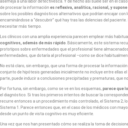
asemeja a una labor detectivesca. Y de hecho así suele ser en el cas
de procesar la información
es reflexiva, analítica, racional, y supo
sobre los posibles diagnósticos alternativos que podrían encajar con 
encaminándose a “descubrir” qué hay tras las dolencias del paciente
necesitar más tiempo.
Los clínicos con una amplia experiencia parecen emplear más habitua
cognitivos, además de más rápido
. Básicamente, este sistema recurr
prototipos sobre enfermedades que el profesional tiene almacenados
enfermedades, que dotaría al profesional –como se dice habitualmente
No está claro, sin embargo, que una forma de procesar la información 
conjunto de hipótesis generadas inicialmente no incluye entre ellas e
parte, puede inducir a conclusiones precipitadas y prematuras, que 
Por fortuna, sin embargo, como se ve en los esquemas,
parece que l
el diagnóstico. Si tras los primeros intentos de buscar la correspond
recurre entonces a un procedimiento más controlado, el Sistema 2; l
Sistema 1. Parece entonces que, en el caso de los médicos con mayor
desde un punto de vista cognitivo es muy eficiente.
Una vez que nos han presentado cómo se realiza la toma de decisione