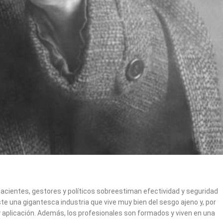
cientes, gestores y políticos sobreestiman efectividad y seguridad
e una gigantesca industria que vive muy bien del sesgo ajeno y, por
 y aplicación. Además, los profesionales son formados y viven en una