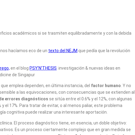
eficios académicos si se trasmiten equilibradamente y con la debida
o nos hacíamos eco de un
texto del NEJM
que pedía que la revolución
rego,
en el blog
PSY’N’THESIS
: investigación & nuevas ideas en
icine de Singapur
que emplea dependen, en última instancia, del
factor humano
. Y no
 sensible a las equivocaciones, con consecuencias que se extienden al
de errores diagnósticos
se sitúa entre el 0.6% y el 12%, con algunas
el 17%. Para tratar de evitar, o al menos paliar, este problema
gía cognitiva puede realizar una interesante aportación.
clínica. El proceso diagnóstico tiene, en esencia, un doble objetivo:
rnativos. Es un proceso ciertamente complejo que en gran medida se