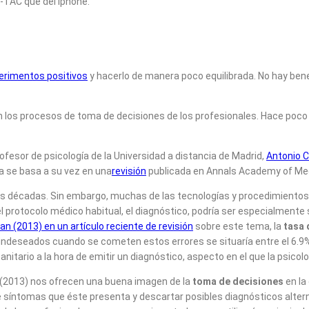
T-TAC que del iphone.
perimentos positivos
y hacerlo de manera poco equilibrada. No hay ben
n los procesos de toma de decisiones de los profesionales. Hace poc
rofesor de psicología de la Universidad a distancia de Madrid,
Antonio C
a se basa a su vez en una
revisión
publicada en Annals Academy of Med
s décadas. Sin embargo, muchas de las tecnologías y procedimientos 
 protocolo médico habitual, el diagnóstico, podría ser especialmente
an (2013) en un artículo reciente de revisión
sobre este tema, la
tasa 
deseados cuando se cometen estos errores se situaría entre el 6.9% y 
tario a la hora de emitir un diagnóstico, aspecto en el que la psicolo
n (2013) nos ofrecen una buena imagen de la
toma de decisiones
en la 
de síntomas que éste presenta y descartar posibles diagnósticos alte