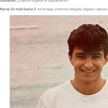
Guillermo
: ¿
Cuántos órganos le trasplantaron
?
Nerea
:
En total fueron 5
: estómago, intestino delgado, hígado, cabeza 