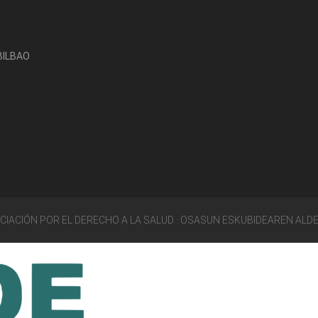
-BILBAO
OCIACIÓN POR EL DERECHO A LA SALUD · OSASUN ESKUBIDEAREN ALD