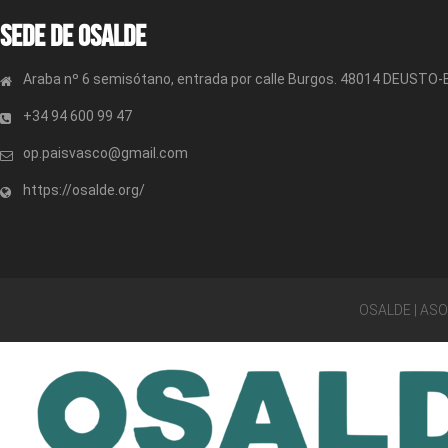
Sede de OSALDE
Araba nº 6 semisótano, entrada por calle Burgos. 48014 DEUSTO
+34 94 600 99 47
op.paisvasco@gmail.com
https://osalde.org/
OSALDE | AS