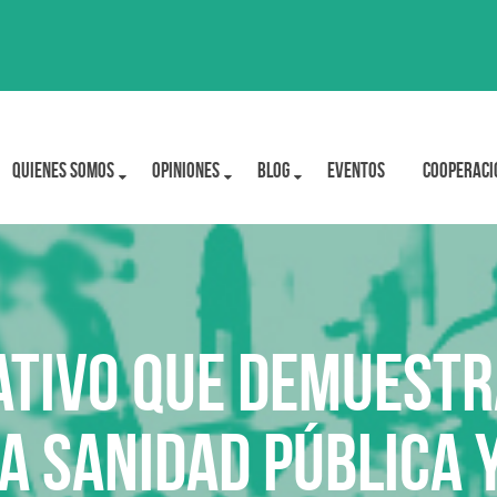
Quienes Somos
OPINIONES
BLOG
Eventos
Cooperaci
cativo que demuestr
na Sanidad Pública 