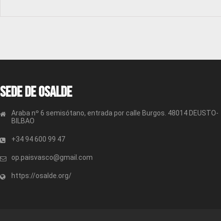
Sede de OSALDE
Araba nº 6 semisótano, entrada por calle Burgos. 48014 DEUSTO-
BILBAO
+34 94 600 99 47
op.paisvasco@gmail.com
https://osalde.org/