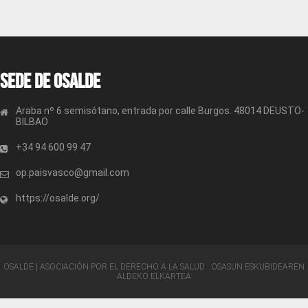
Sede de OSALDE
Araba nº 6 semisótano, entrada por calle Burgos. 48014 DEUSTO-
BILBAO
+34 94 600 99 47
op.paisvasco@gmail.com
https://osalde.org/
OSALDE | ASOCIACIÓN POR EL DERECHO A LA SALUD · OSASUN ESKUBIDEAREN
ALDEKO ELKARTEA