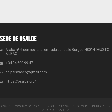
Sede de OSALDE
Araba nº 6 semisótano, entrada por calle Burgos. 48014 DEUSTO-
BILBAO
+34 94 600 99 47
op.paisvasco@gmail.com
https://osalde.org/
OSALDE | ASOCIACIÓN POR EL DERECHO A LA SALUD · OSASUN ESKUBIDEAREN
ALDEKO ELKARTEA