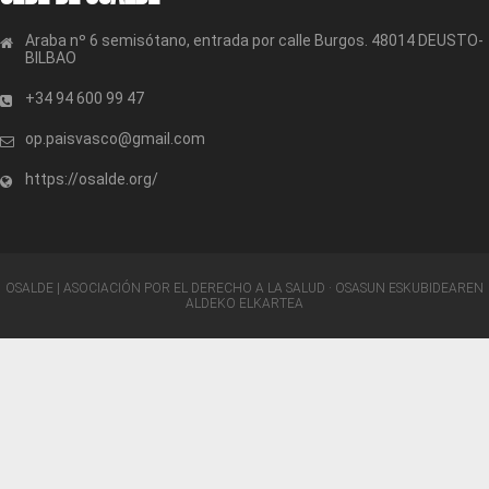
Araba nº 6 semisótano, entrada por calle Burgos. 48014 DEUSTO-
BILBAO
+34 94 600 99 47
op.paisvasco@gmail.com
https://osalde.org/
OSALDE | ASOCIACIÓN POR EL DERECHO A LA SALUD · OSASUN ESKUBIDEAREN
ALDEKO ELKARTEA