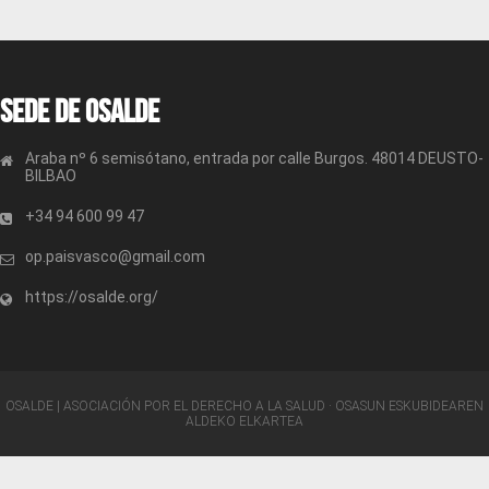
Sede de OSALDE
Araba nº 6 semisótano, entrada por calle Burgos. 48014 DEUSTO-
BILBAO
+34 94 600 99 47
op.paisvasco@gmail.com
https://osalde.org/
OSALDE | ASOCIACIÓN POR EL DERECHO A LA SALUD · OSASUN ESKUBIDEAREN
ALDEKO ELKARTEA