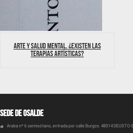
Arte y salud mental. ¿Existen las
terapias artísticas?
Sede de OSALDE
Araba nº 6 semisótano, entrada por calle Burgos. 48014 DEUSTO