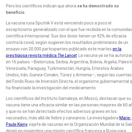
Pero los científicos indican que ahora
se ha demostrado su
beneficio.
La vacuna rusa Sputnik V está venciendo poco a poco el
escepticismo generalizado con el que fue recibida en la comunida
científica internacional. Sus dos dosis tienen un 92% de eficacia
contra la covid, según sugieren los resultados preliminares de un
ensayo con 20.000 participantes publicado este martes
en la
prestigiosa revista médica
The Lancet
. La vacuna ya se ha autoriza
en 16 países —Bielorrusia, Serbia, Argentina, Bolivia, Argelia, Palesti
Venezuela, Paraguay, Turkmenistán, Hungría, Emiratos Árabes
Unidos, Irán, Guinea-Conakri, Túnez y Armenia—, según las cuentas
del Fondo Ruso de Inversión Directa, el organismo gubernamental 
ha financiado la investigación del medicamento.
Los científicos del Instituto Gamaleya, en Moscú, destacan que su
vacuna tiene una eficacia similar en las personas mayores de 60 
y que no se han detectado efectos adversos graves en los
vacunados, más allá de fiebre y cansancio. La investigadora
Marie-
Paule Kieny
, exjefa de vacunas en la Organización Mundial de la Sal
dirigió en noviembre una misión científica francesa a Rusia para