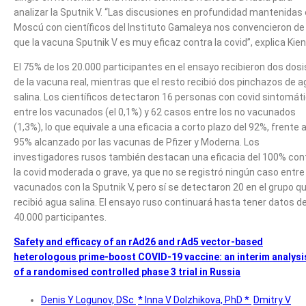
analizar la Sputnik V. “Las discusiones en profundidad mantenidas
Moscú con científicos del Instituto Gamaleya nos convencieron de
que la vacuna Sputnik V es muy eficaz contra la covid”, explica Kien
El 75% de los 20.000 participantes en el ensayo recibieron dos dosi
de la vacuna real, mientras que el resto recibió dos pinchazos de 
salina. Los científicos detectaron 16 personas con covid sintomát
entre los vacunados (el 0,1%) y 62 casos entre los no vacunados
(1,3%), lo que equivale a una eficacia a corto plazo del 92%, frente a
95% alcanzado por las vacunas de Pfizer y Moderna. Los
investigadores rusos también destacan una eficacia del 100% con
la covid moderada o grave, ya que no se registró ningún caso entre
vacunados con la Sputnik V, pero sí se detectaron 20 en el grupo q
recibió agua salina. El ensayo ruso continuará hasta tener datos d
40.000 participantes.
Safety and efficacy of an rAd26 and rAd5 vector-based
heterologous prime-boost COVID-19 vaccine: an interim analysi
of a randomised controlled phase 3 trial in Russia
Denis Y Logunov, DSc
*
Inna V Dolzhikova, PhD
*
Dmitry V