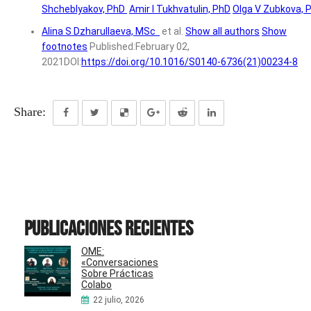
Shcheblyakov, PhD
Amir I Tukhvatulin, PhD
Olga V Zubkova, 
Alina S Dzharullaeva, MSc
et al.
Show all authors
Show
footnotes
Published:
February 02,
2021
DOI:
https://doi.org/10.1016/S0140-6736(21)00234-8
Share:
Publicaciones recientes
OME:
«Conversaciones
Sobre Prácticas
Colabo
22 julio, 2026