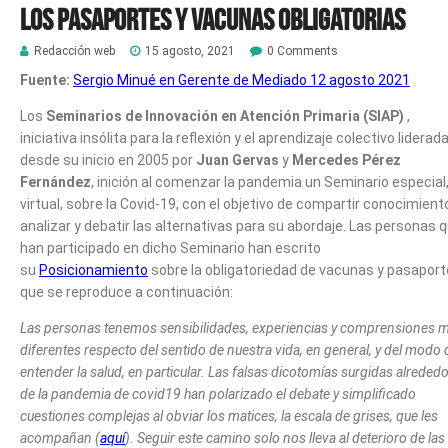
los pasaportes y vacunas obligatorias
Redacción web
15 agosto, 2021
0 Comments
Fuente:
Sergio Minué en Gerente de Mediado 12 agosto 2021
Los
Seminarios de Innovación en Atención Primaria (SIAP)
,
iniciativa insólita para la reflexión y el aprendizaje colectivo liderad
desde su inicio en 2005 por
Juan Gervas
y
Mercedes Pérez
Fernández
, inición al comenzar la pandemia un Seminario especial
virtual, sobre la Covid-19, con el objetivo de compartir conocimient
analizar y debatir las alternativas para su abordaje. Las personas 
han participado en dicho Seminario han escrito
su
Posicionamiento
sobre la obligatoriedad de vacunas y pasapor
que se reproduce a continuación:
Las personas tenemos sensibilidades, experiencias y comprensiones 
diferentes respecto del sentido de nuestra vida, en general, y del modo 
entender la salud, en particular. Las falsas dicotomías surgidas alreded
de la pandemia de covid19 han polarizado el debate y simplificado
cuestiones complejas al obviar los matices, la escala de grises, que les
acompañan (
aquí
). Seguir este camino solo nos lleva al deterioro de las