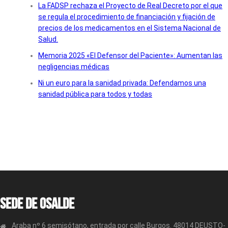
La FADSP rechaza el Proyecto de Real Decreto por el que
se regula el procedimiento de financiación y fijación de
precios de los medicamentos en el Sistema Nacional de
Salud.
Memoria 2025 «El Defensor del Paciente»: Aumentan las
negligencias médicas
Ni un euro para la sanidad privada: Defendamos una
sanidad pública para todos y todas
Sede de OSALDE
Araba nº 6 semisótano, entrada por calle Burgos. 48014 DEUSTO-