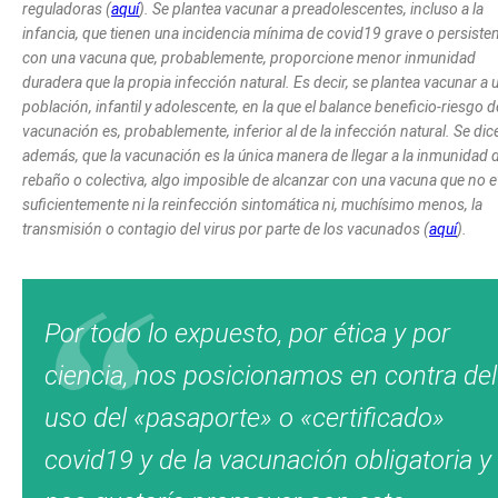
reguladoras (
aquí
). Se plantea vacunar a preadolescentes, incluso a la
infancia, que tienen una incidencia mínima de covid19 grave o persisten
con una vacuna que, probablemente, proporcione menor inmunidad
duradera que la propia infección natural. Es decir, se plantea vacunar a 
población, infantil y adolescente, en la que el balance beneficio-riesgo d
vacunación es, probablemente, inferior al de la infección natural. Se dic
además, que la vacunación es la única manera de llegar a la inmunidad 
rebaño o colectiva, algo imposible de alcanzar con una vacuna que no e
suficientemente ni la reinfección sintomática ni, muchísimo menos, la
transmisión o contagio del virus por parte de los vacunados (
aquí
).
Por todo lo expuesto, por ética y por
ciencia, nos posicionamos en contra del
uso del «pasaporte» o «certificado»
covid19 y de la vacunación obligatoria y