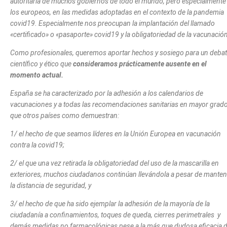
autoritaria de muchos gobiernos de todo el mundo, pero especialmente
los europeos, en las medidas adoptadas en el contexto de la pandemia
covid19.
Especialmente nos preocupan la implantación del llamado
«certificado» o «pasaporte» covid19 y la obligatoriedad de la vacunació
Como profesionales, queremos aportar hechos y sosiego para un deba
científico y ético que
consideramos prácticamente ausente en el
momento actual.
España se ha caracterizado por la adhesión a los calendarios de
vacunaciones y a todas las recomendaciones sanitarias en mayor grad
que otros países como demuestran:
1/ el hecho de que seamos líderes en la Unión Europea en vacunación
contra la covid19;
2/ el que una vez retirada la obligatoriedad del uso de la mascarilla en
exteriores, muchos ciudadanos continúan llevándola a pesar de manten
la distancia de seguridad, y
3/ el hecho de que ha sido ejemplar la adhesión de la mayoría de la
ciudadanía a confinamientos, toques de queda, cierres perimetrales y
demás medidas no farmacológicas pese a la más que dudosa eficacia 