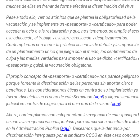
muchas de ellas en frenar de forma efectiva la diseminación del virus.
Pese a todo ello, vemos atónitos que se plantea la obligatoriedad de la
vacunación y se implementa un «pasaporte» o «certificado» para poder
acceder al ocio o a la restauración y que, nos tememos, se amplíe al ac
a la educación, al trabajo y a la libre circulación y desplazamientos.
Contemplamos con temor la práctica ausencia de debate y la imposició
de un planteamiento único que juega con el miedo, los sentimientos de
culpa y las medias verdades para imponer el uso de dicho «certificado» 
«pasaporte» y, quizá, la vacunación obligatoria.
El propio concepto de «pasaporte» o «certificado» nos parece peligroso
porque fomenta la discriminación de las personas sin aportar claros
beneficios. Las consideraciones éticas en contra de su implantación ya
fueron discutidas en el seno de este Seminario (
aquí
) y alguna sentenci
judicial en contra de exigirlo para el ocio nos da la razón (
aquí
).
Ahora, contemplamos con estupor cómo la exigencia de este «pasapor
se une a la exigencia vacunal, incluso para concursar a puestos de traba
en la Administración Pública (
aquí
). Deseamos que la denuncia por
discriminación interpuesta por el sindicato CCOO en éste caso concreto