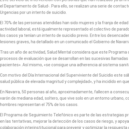
el Departamento de Salud-. Para ello, se realizan una serie de conta
Urgencias por un intento de suicidio.
El 70% de las personas atendidas han sido mujeres y la franja de edad
actividad laboral, está igualmente representado el colectivo de parad
los casos ya tenían un intento de suicidio previo. Entre los desenca
lesiones graves, ha detallado en un comunicado el Gobierno de Navarr
Tras un año de actividad, Salud Mental considera que este Programa de
procesos de evaluación que se desarrollan en las sucesivas llamadas tel
pacientes». Así mismo, «se consigue una adherencia al sistema sanitar
Con motivo del Día Internacional del Superviviente del Suicidio este 
salud pública de elevada magnitud y complejidad», y ha incidido en que 
En Navarra, 50 personas al año, aproximadamente, fallecen a consecuenc
varón de mediana edad, soltero, que vive solo en un entorno urbano, co
hombres representan el 75% de los casos.
El Programa de Seguimiento Telefónico es parte de las estrategias prev
en las tentativas, mejorar la detección de los casos de riesgo, y apoy
colaboración interinstitucional para prevenir y optimizar la respuesta