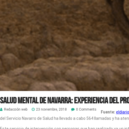
Salud Mental de Navarra: Experiencia del Pr
Redacción web
23 noviembre, 2018
0 Comments
Fuente:
eldiari
del Servicio Navarro de Salud ha llevado a cabo 564 llamadas y ha a
Este servicio de intervención con personas que han realizado ya un int