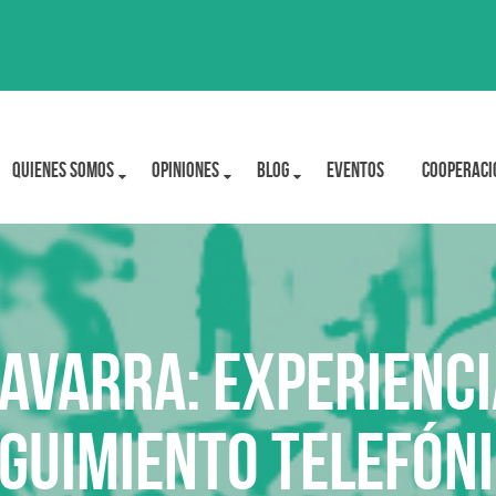
Quienes Somos
OPINIONES
BLOG
Eventos
Cooperaci
avarra: Experienc
guimiento telefón