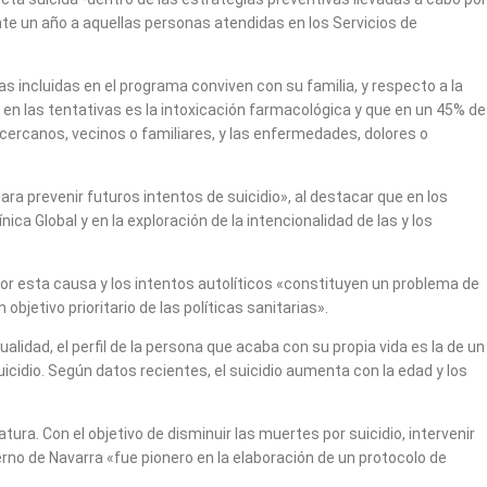
nte un año a aquellas personas atendidas en los Servicios de
s incluidas en el programa conviven con su familia, y respecto a la
 en las tentativas es la intoxicación farmacológica y que en un 45% de
ercanos, vecinos o familiares, y las enfermedades, dolores o
a prevenir futuros intentos de suicidio», al destacar que en los
ca Global y en la exploración de la intencionalidad de las y los
por esta causa y los intentos autolíticos «constituyen un problema de
bjetivo prioritario de las políticas sanitarias».
idad, el perfil de la persona que acaba con su propia vida es la de un
icidio. Según datos recientes, el suicidio aumenta con la edad y los
ra. Con el objetivo de disminuir las muertes por suicidio, intervenir
ierno de Navarra «fue pionero en la elaboración de un protocolo de