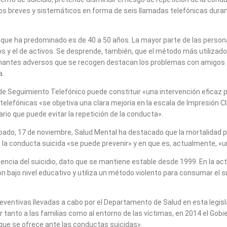
ctos breves y sistemáticos en forma de seis llamadas telefónicas dura
 que ha predominado es de 40 a 50 años. La mayor parte de las persona
os y el de activos. Se desprende, también, que el método más utilizado
denantes adversos que se recogen destacan los problemas con amigos c
a.
 Seguimiento Telefónico puede constituir «una intervención eficaz par
efónicas «se objetiva una clara mejoría en la escala de Impresión Clíni
io que puede evitar la repetición de la conducta».
sábado, 17 de noviembre, Salud Mental ha destacado que la mortalidad 
la conducta suicida «se puede prevenir» y en que es, actualmente, «un o
ia del suicidio, dato que se mantiene estable desde 1999. En la actual
n bajo nivel educativo y utiliza un método violento para consumar el su
entivas llevadas a cabo por el Departamento de Salud en esta legislatu
ar tanto a las familias como al entorno de las víctimas, en 2014 el Gob
 que se ofrece ante las conductas suicidas».