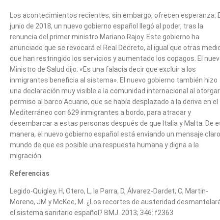
Los acontecimientos recientes, sin embargo, ofrecen esperanza. 
junio de 2018, un nuevo gobierno español llegó al poder, tras la
renuncia del primer ministro Mariano Rajoy. Este gobierno ha
anunciado que se revocará el Real Decreto, al igual que otras medi
que han restringido los servicios y aumentado los copagos. El nue
Ministro de Salud dijo: «Es una falacia decir que excluir a los
inmigrantes beneficia al sistema». El nuevo gobierno también hizo
una declaración muy visible a la comunidad internacional al otorgar
permiso al barco Acuario, que se había desplazado a la deriva en el
Mediterráneo con 629 inmigrantes a bordo, para atracar y
desembarcar a estas personas después de que Italia y Malta. De e
manera, el nuevo gobierno español está enviando un mensaje claro
mundo de que es posible una respuesta humana y digna a la
migración.
Referencias
Legido-Quigley, H, Otero, L, la Parra, D, Álvarez-Dardet, C, Martin-
Moreno, JM y McKee, M. ¿Los recortes de austeridad desmantelar
el sistema sanitario español? BMJ. 2013; 346: f2363