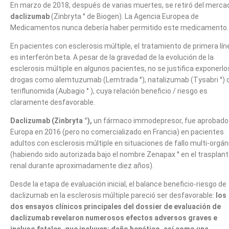
En marzo de 2018, después de varias muertes, se retiró del merca
daclizumab
(Zinbryta ° de Biogen). La Agencia Europea de
Medicamentos nunca debería haber permitido este medicamento.
En pacientes con esclerosis múltiple, el tratamiento de primera lín
es interferón beta. A pesar de la gravedad de la evolución de la
esclerosis múltiple en algunos pacientes, no se justifica exponerlo
drogas como alemtuzumab (Lemtrada °), natalizumab (Tysabri °) 
teriflunomida (Aubagio ° ), cuya relación beneficio / riesgo es
claramente desfavorable.
Daclizumab (Zinbryta °),
un fármaco immodepresor, fue aprobado
Europa en 2016 (pero no comercializado en Francia) en pacientes
adultos con esclerosis múltiple en situaciones de fallo multi-orgán
(habiendo sido autorizada bajo el nombre Zenapax ° en el trasplan
renal durante aproximadamente diez años).
Desde la etapa de evaluación inicial, el balance beneficio-riesgo de
daclizumab en la esclerosis múltiple pareció ser desfavorable:
los
dos ensayos clínicos principales del dossier de evaluación de
daclizumab revelaron numerosos efectos adversos graves e
incluso fatales, que incluyen: daño hepático, así como una