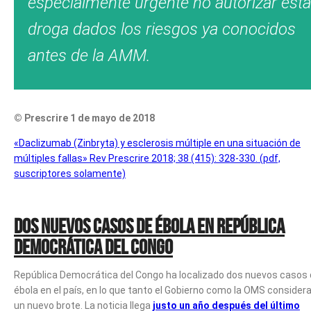
especialmente urgente no autorizar esta
droga dados los riesgos ya conocidos
antes de la AMM.
© Prescrire 1 de mayo de 2018
«Daclizumab (Zinbryta) y esclerosis múltiple en una situación de
múltiples fallas» Rev Prescrire 2018; 38 (415): 328-330. (pdf,
suscriptores solamente)
Dos nuevos casos de Ébola en República
Democrática del Congo
República Democrática del Congo ha localizado dos nuevos casos
ébola en el país, en lo que tanto el Gobierno como la OMS consider
un nuevo brote. La noticia llega
justo un año después del último