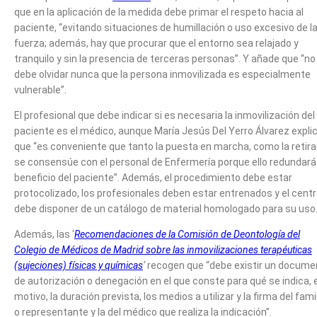
que en la aplicación de la medida debe primar el respeto hacia al
paciente, “evitando situaciones de humillación o uso excesivo de l
fuerza; además, hay que procurar que el entorno sea relajado y
tranquilo y sin la presencia de terceras personas”. Y añade que “no
debe olvidar nunca que la persona inmovilizada es especialmente
vulnerable”.
El profesional que debe indicar si es necesaria la inmovilización del
paciente es el médico, aunque María Jesús Del Yerro Álvarez expli
que “es conveniente que tanto la puesta en marcha, como la retir
se consensúe con el personal de Enfermería porque ello redundará
beneficio del paciente”. Además, el procedimiento debe estar
protocolizado, los profesionales deben estar entrenados y el cent
debe disponer de un catálogo de material homologado para su uso
Además, las ‘
Recomendaciones de la Comisión de Deontología del
Colegio de Médicos de Madrid sobre las inmovilizaciones terapéuticas
(sujeciones) físicas y químicas
‘
recogen que “debe existir un docume
de autorización o denegación en el que conste para qué se indica, e
motivo, la duración prevista, los medios a utilizar y la firma del fami
o representante y la del médico que realiza la indicación”.