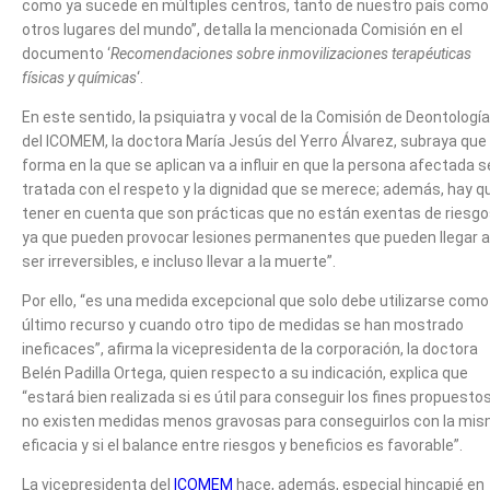
como ya sucede en múltiples centros, tanto de nuestro país como
otros lugares del mundo”, detalla la mencionada Comisión en el
documento ‘
Recomendaciones sobre inmovilizaciones terapéuticas
físicas y químicas
‘.
En este sentido, la psiquiatra y vocal de la Comisión de Deontología
del ICOMEM, la doctora María Jesús del Yerro Álvarez, subraya que 
forma en la que se aplican va a influir en que la persona afectada 
tratada con el respeto y la dignidad que se merece; además, hay q
tener en cuenta que son prácticas que no están exentas de riesgo
ya que pueden provocar lesiones permanentes que pueden llegar a
ser irreversibles, e incluso llevar a la muerte”.
Por ello, “es una medida excepcional que solo debe utilizarse como
último recurso y cuando otro tipo de medidas se han mostrado
ineficaces”, afirma la vicepresidenta de la corporación, la doctora
Belén Padilla Ortega, quien respecto a su indicación, explica que
“estará bien realizada si es útil para conseguir los fines propuestos
no existen medidas menos gravosas para conseguirlos con la mi
eficacia y si el balance entre riesgos y beneficios es favorable”.
La vicepresidenta del
ICOMEM
hace, además, especial hincapié en