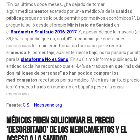
“En los últimos doce meses, ¿ha dejado de tomar
algún
medicamento
r ecetado por un/a médico/a de la
sanidad
pública
porque no se lo pudo permitir por motivos económicos?”. L
pregunta salió desde el propio
Ministerio de Sanidad
en
el
Barómetro Sanitario 2016-2017
. Y, a pesar de que la mayoría (el
89,5%) respondió que no, un
4,4%
reconoció que cuestiones
económicas le impidieron tomar un fármaco que le recetó
el
médico
. El porcentaje, aparentemente bajo, no ha pasado por al
para la
plataforma No es Sano
. En su último informe publicado, la
entidad social ha recordado que el 4,4% se traduce
en que “más d
dos millones de personas” no han podido comprar los
medicamentos
recetados por su médico. Mientras tanto, el precio
los fármacos ha ido en aumento en España pese a la crisis
económica.
Fuente:
CIS – Noessano.org
Médicos piden solucionar el precio
‘desorbitado’ de los medicamentos y el
acceso a la sanidad