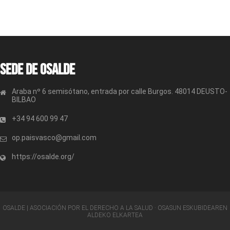
Sede de OSALDE
Araba nº 6 semisótano, entrada por calle Burgos. 48014 DEUSTO-
BILBAO
+34 94 600 99 47
op.paisvasco@gmail.com
https://osalde.org/
OSALDE | ASOCIACIÓN POR EL DERECHO A LA SALUD · OSASUN ESKUBIDEAREN
ALDEKO ELKARTEA