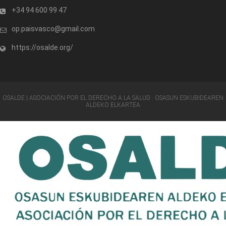
+34 94 600 99 47
op.paisvasco@gmail.com
https://osalde.org/
OSALDE | ASOCIACIÓN POR EL DERECHO A LA SALUD · OSASUN ESKUBIDEAREN
ALDEKO ELKARTEA