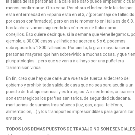
la salida de las personas a la calle ese dato puede empeorar, o cu
menos confirmarse. Otra cosa. Por ahora el Índice de letalidad por
esta enfermedad en España está en el 3,7 (porcentaje de fallecido
por casos confirmados), pero en este momento en Italia es de 6,8.
hasta ahora vamos siguiendo los números de Italia como
conejillos. Eso quiere decir que, si la semana que viene llegamos, p
ejemplo, a 30.000 casos y el índice se acerca a 5 o 6, podemos
sobrepasar los 1.800 fallecidos. Por cierto, la gran mayoría serán
personas mayores que han sobrevivido a muchas cosas, y que tie
pluripatologías… pero que se van a ir al hoyo por una puñetera
transmisión vírica.
En fin, creo que hay que darle una vuelta de tuerca al decreto del
gobierno y prohibir toda salida de casa que no sea para acudir a un
puesto de trabajo esencial y estratégico. A mi entender, únicamen
son estratégicos los perfiles sanitarios, de seguridad ciudadana,
mortuorios, de suministros básicos (luz, gas, agua, teléfono,
alimentación, …) y los transportes imprescindibles para garantizar 
anterior.
TODOS LOS DEMAS PUESTOS DE TRABAJO NO SON ESENCIALES