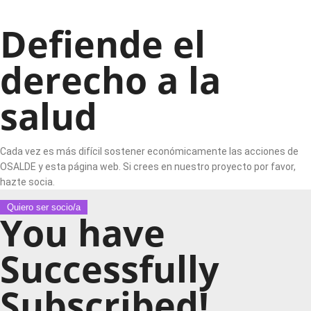
Defiende el
derecho a la
salud
Cada vez es más difícil sostener económicamente las acciones de
OSALDE y esta página web. Si crees en nuestro proyecto por favor,
hazte socia.
Quiero ser socio/a
You have
Successfully
Subscribed!