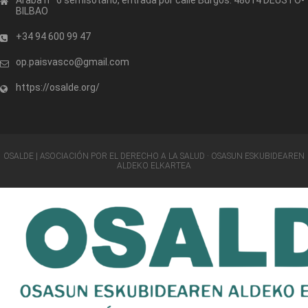
Araba nº 6 semisótano, entrada por calle Burgos. 48014 DEUSTO-
BILBAO
+34 94 600 99 47
op.paisvasco@gmail.com
https://osalde.org/
OSALDE | ASOCIACIÓN POR EL DERECHO A LA SALUD · OSASUN ESKUBIDEAREN
ALDEKO ELKARTEA