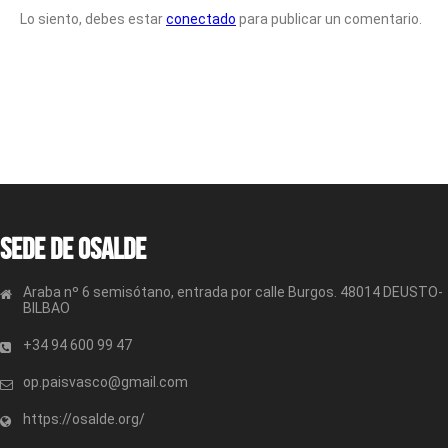
Lo siento, debes estar
conectado
para publicar un comentario.
Sede de OSALDE
Araba nº 6 semisótano, entrada por calle Burgos. 48014 DEUSTO-
BILBAO
+34 94 600 99 47
op.paisvasco@gmail.com
https://osalde.org/