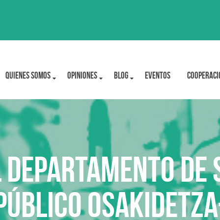
Quienes Somos
OPINIONES
BLOG
Eventos
Cooperaci
 Departamento de S
 Público Osakidetza