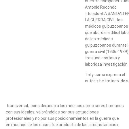
nuestro compañero Jo
Antonio Recondo,
titulado «LA SANIDAD E
LA GUERRA CIVIL: los
médicos guipuzcoanos
que aborda la dificil labo
de los médicos
guipuzcoanos durante l
guerra civil (1936-1939)
tras una costosa y
laboriosa investigación.
Tal y como expresa el
autor, » he tratado de s
transversal, considerando a los médicos como seres humanos
con sus ideales, valorándolos por sus actuaciones
profesionales y no por sus posicionamientos en la guerra que
en muchos de los casos fue producto de las circunstancias».