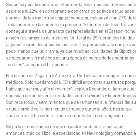
Según ha podido constatar, el porcentaje de médicos represaliado
asciende al 22%, en consonancia con otros colectivos estudiados
como el de los maestros guipuzcoanos, que alcanzó a un 27% de l
trabajadores en la enseñanza primaria. “El número de facultativos 
conseguí a través de una lista de represaliados en el Estado. No h
ningún fusilamiento de médicos. Un total de 29 fueron destituidos 
algunos fueron denunciados por rencillas personales, lo que provo
poco menos que un drama, ya que muchas localidades de Gipuzko
se quedaron sin médicos en una época de necesidades sanitarias
terribles”, asegura el historiador.
Fue el caso de Zegama y Amezketa. De Tolosa se escaparon nuev
médicos. Sólo quedaron dos. “Era difícil encontrar sustitutos porq
había que ser muy afín al régimen”, explica Recondo, al tiempo que
sucedían entonces enfermedades como la viruela y fiebres tifoide
Son recuerdos y sentimientos que se remontan a la infancia del au
y que, como dice, le han tenido atrapado durante años, hasta que
finalmente se ha visto forzado a emprender la investigación.
Se da la circunstancia de que su padre también era por aquel
entonces médico. Hizo la especialidad en Neumología y comenzó a