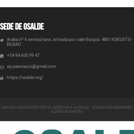
Sede de OSALDE
Araba nº 6 semisótano, entrada por calle Burgos. 48014 DEUSTO-
BILBAO
+34 94 600 99 47
op.paisvasco@gmail.com
https://osalde.org/
OSALDE | ASOCIACIÓN POR EL DERECHO A LA SALUD · OSASUN ESKUBIDEAREN
ALDEKO ELKARTEA