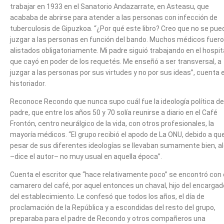
trabajar en 1933 en el Sanatorio Andazarrate, en Asteasu, que
acababa de abrirse para atender a las personas con infección de
tuberculosis de Gipuzkoa. “¿Por qué este libro? Creo que no se pue
juzgar a las personas en función del bando. Muchos médicos fuer
alistados obligatoriamente. Mi padre siguió trabajando en el hospit
que cayó en poder de los requetés. Me enseñó a ser transversal, a
juzgar a las personas por sus virtudes y no por sus ideas”, cuenta e
historiador.
Reconoce Recondo que nunca supo cuál fue la ideología política de
padre, que entre los años 50 y 70 solía reunirse a diario en el Café
Frontón, centro neurálgico de la vida, con otros profesionales, la
mayoría médicos. “El grupo recibió el apodo de La ONU, debido a qu
pesar de sus diferentes ideologías se llevaban sumamente bien, a
–dice el autor– no muy usual en aquella época”.
Cuenta el escritor que “hace relativamente poco” se encontró con 
camarero del café, por aquel entonces un chaval, hijo del encargad
del establecimiento. Le confesó que todos los años, el día de
proclamación de la República y a escondidas del resto del grupo,
preparaba para el padre de Recondo y otros compañeros una