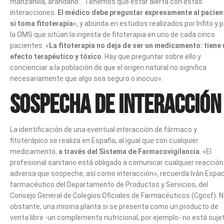
manzanilla, arándano… Tenemos que estar alerta con estas
interacciones.
El médico debe preguntar expresamente al pacien
si toma fitoterapia
«, y abunda en estudios realizados por Infito y p
la OMS que sitúan la ingesta de fitoterapia en uno de cada cinco
pacientes. «
La fitoterapia no deja de ser un medicamento: tiene 
efecto terapéutico y tóxico
. Hay que preguntar sobre ello y
concienciar a la población de que el origen natural no significa
necesariamente que algo sea seguro o inocuo».
Sospecha de interacción
La identificación de una eventual interacción de fármaco y
fitoterápico se realiza en España, al igual que con cualquier
medicamento,
a través del Sistema de Farmacovigilancia
. «El
profesional sanitario está obligado a comunicar cualquier reacción
adversa que sospeche, así como interacción», recuerda Iván Espad
farmacéutico del Departamento de Productos y Servicios, del
Consejo General de Colegios Oficiales de Farmacéuticos (Cgcof). 
obstante, una misma planta si se presenta como un producto de
venta libre -un complemento nutricional, por ejemplo- no está suje