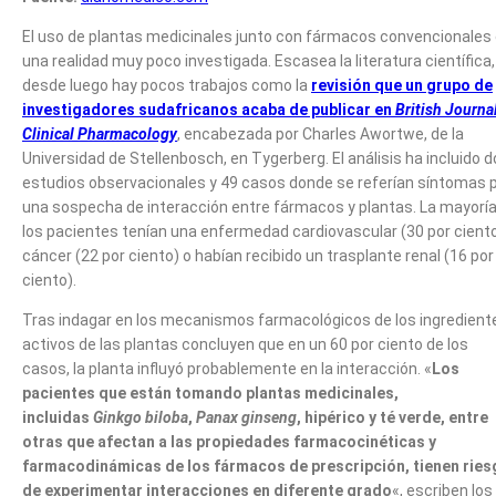
El uso de plantas medicinales junto con fármacos convencionales
una realidad muy poco investigada. Escasea la literatura científica,
desde luego hay pocos trabajos como la
revisión que un grupo de
investigadores sudafricanos acaba de publicar en
British Journal
Clinical Pharmacology
, encabezada por Charles Awortwe, de la
Universidad de Stellenbosch, en Tygerberg. El análisis ha incluido 
estudios observacionales y 49 casos donde se referían síntomas 
una sospecha de interacción entre fármacos y plantas. La mayoría
los pacientes tenían una enfermedad cardiovascular (30 por ciento
cáncer (22 por ciento) o habían recibido un trasplante renal (16 por
ciento).
Tras indagar en los mecanismos farmacológicos de los ingredient
activos de las plantas concluyen que en un 60 por ciento de los
casos, la planta influyó probablemente en la interacción. «
Los
pacientes que están tomando plantas medicinales,
incluidas
Ginkgo biloba
,
Panax ginseng
, hipérico y té verde, entre
otras que afectan a las propiedades farmacocinéticas y
farmacodinámicas de los fármacos de prescripción, tienen ries
de experimentar interacciones en diferente grado
«, escriben los