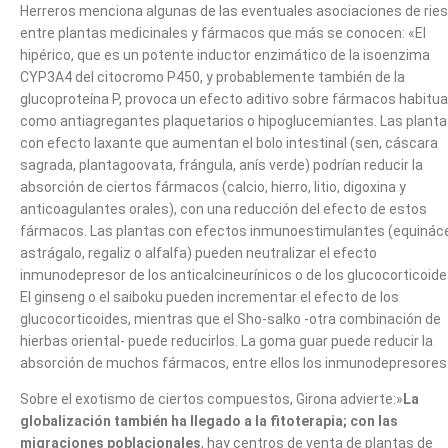
Herreros menciona algunas de las eventuales asociaciones de rie
entre plantas medicinales y fármacos que más se conocen: «El
hipérico, que es un potente inductor enzimático de la isoenzima
CYP3A4 del citocromo P450, y probablemente también de la
glucoproteína P, provoca un efecto aditivo sobre fármacos habitua
como antiagregantes plaquetarios o hipoglucemiantes. Las plant
con efecto laxante que aumentan el bolo intestinal (sen, cáscara
sagrada, plantagoovata, frángula, anís verde) podrían reducir la
absorción de ciertos fármacos (calcio, hierro, litio, digoxina y
anticoagulantes orales), con una reducción del efecto de estos
fármacos. Las plantas con efectos inmunoestimulantes (equinác
astrágalo, regaliz o alfalfa) pueden neutralizar el efecto
inmunodepresor de los anticalcineurínicos o de los glucocorticoide
El ginseng o el saiboku pueden incrementar el efecto de los
glucocorticoides, mientras que el Sho-salko -otra combinación de
hierbas oriental- puede reducirlos. La goma guar puede reducir la
absorción de muchos fármacos, entre ellos los inmunodepresores
Sobre el exotismo de ciertos compuestos, Girona advierte:»
La
globalización también ha llegado a la fitoterapia; con las
migraciones poblacionales
, hay centros de venta de plantas de