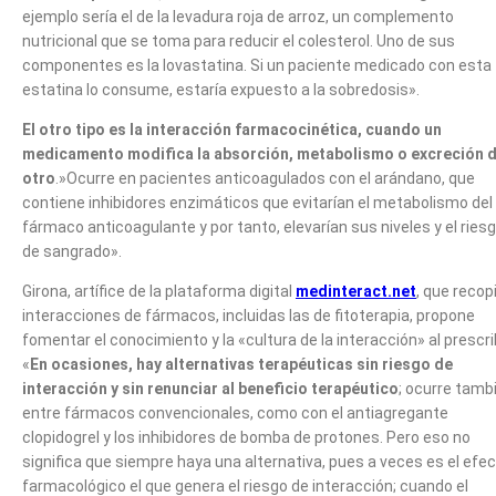
ejemplo sería el de la levadura roja de arroz, un complemento
nutricional que se toma para reducir el colesterol. Uno de sus
componentes es la lovastatina. Si un paciente medicado con esta
estatina lo consume, estaría expuesto a la sobredosis».
El otro tipo es la interacción farmacocinética, cuando un
medicamento modifica la absorción, metabolismo o excreción 
otro
.»Ocurre en pacientes anticoagulados con el arándano, que
contiene inhibidores enzimáticos que evitarían el metabolismo del
fármaco anticoagulante y por tanto, elevarían sus niveles y el ries
de sangrado».
Girona, artífice de la plataforma digital
medinteract.net
, que recopi
interacciones de fármacos, incluidas las de fitoterapia, propone
fomentar el conocimiento y la «cultura de la interacción» al prescrib
«
En ocasiones, hay alternativas terapéuticas sin riesgo de
interacción y sin renunciar al beneficio terapéutico
; ocurre tamb
entre fármacos convencionales, como con el antiagregante
clopidogrel y los inhibidores de bomba de protones. Pero eso no
significa que siempre haya una alternativa, pues a veces es el efe
farmacológico el que genera el riesgo de interacción; cuando el