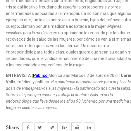
enfermedades mentales sin tratamiento, englobadas aún bajo el
triste calificativo freudiano de
histeria
, la osteoporosis y otras
enfermedades asociadas a la menopausia no son más que alguno
ejemplos que, junto a la anorexia o la bulimia, hijas del tiránico culto
cuerpo, claman por una medicina adaptada a la mujer.
Mujeres
invisibles para la medicina
es un apasionante recorrido por los distin
recovecos de la salud de las mujeres, por cómo se ven a sí mismas
cómo permiten que las vean los demás. Un documento
imprescindible para todas ellas, cualesquiera que sean su edad y 
necesidades, que reivindica el nacimiento de una medicina adapta
a las necesidades específicas de la mujer.
ENTREVISTA (
Público
Mónica Zas Marcos
2 de abril de 2021
:
Car
Valls,
médica y política:
«La pandemia no puede servir para duplicar la
dosis de antidepresivos a las mujeres» «El patriarcado nos cuesta salud
Sobre este principio escribe y trabaja la doctora Valls, experta
endocrinóloga que lleva desde los años 90 luchando por una medicina 
tenga en cuenta a las mujeres.
Share: