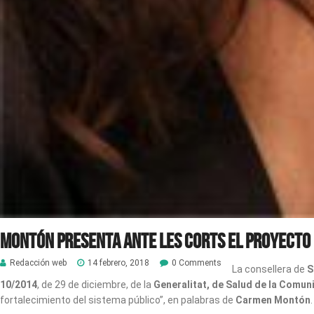
Montón presenta ante les Corts el proyecto 
Redacción web
14 febrero, 2018
0 Comments
La consellera de
S
10/2014
, de 29 de diciembre, de la
Generalitat, de Salud de la Comun
fortalecimiento del sistema público”, en palabras de
Carmen Montón
.