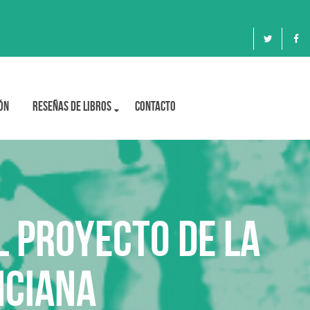
ón
Reseñas de libros
Contacto
l proyecto de la
nciana