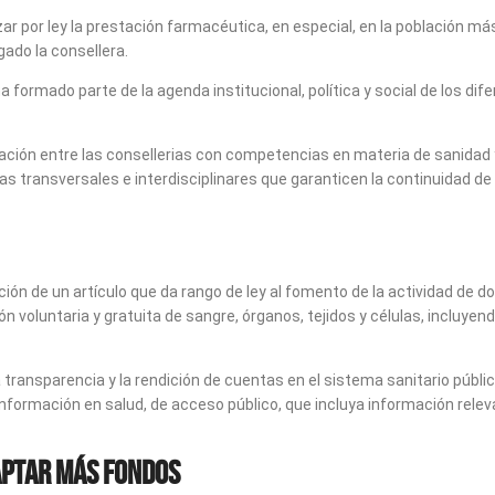
 por ley la prestación farmacéutica, en especial, en la población más 
gado la consellera.
a formado parte de la agenda institucional, política y social de los di
nación entre las consellerias con competencias en materia de sanidad y
mas transversales e interdisciplinares que garanticen la continuidad d
 de un artículo que da rango de ley al fomento de la actividad de don
 voluntaria y gratuita de sangre, órganos, tejidos y células, incluye
ansparencia y la rendición de cuentas en el sistema sanitario público,
nformación en salud, de acceso público, que incluya información rele
aptar más fondos