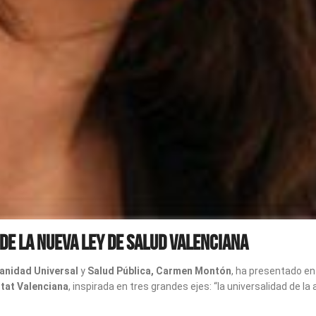
de la nueva Ley de Salud valenciana
anidad Universal
y
Salud Pública, Carmen Montón
, ha presentado en
itat Valenciana
, inspirada en tres grandes ejes: “la universalidad de la