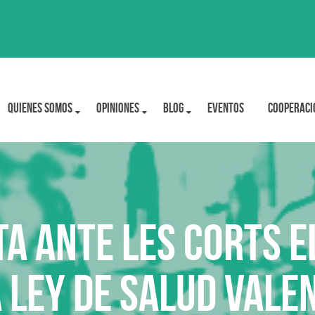
Quienes Somos
OPINIONES
BLOG
Eventos
Cooperaci
 ante les Corts e
 Ley de Salud vale