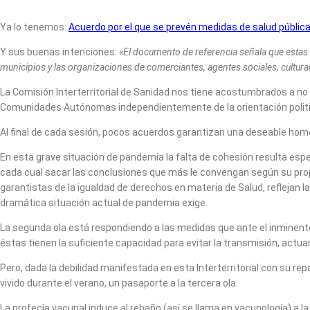
Ya lo tenemos:
Acuerdo por el que se prevén medidas de salud pública 
Y sus buenas intenciones:
«El documento de referencia señala que estas 
municipios y las organizaciones de comerciantes, agentes sociales, cultura
La Comisión Interterritorial de Sanidad nos tiene acostumbrados a no 
Comunidades Autónomas independientemente de la orientación politi
Al final de cada sesión, pocos acuerdos garantizan una deseable homol
En esta grave situación de pandemia la falta de cohesión resulta es
cada cual sacar las conclusiones que más le convengan según su propia
garantistas de la igualdad de derechos en materia de Salud, reflejan 
dramática situación actual de pandemia exige.
La segunda ola está respondiendo a las medidas que ante el inminent
éstas tienen la suficiente capacidad para evitar la transmisión, act
Pero, dada la debilidad manifestada en esta Interterritorial con su re
vivido durante el verano, un pasaporte a la tercera ola.
La profecía vacunal induce al rebaño (así se llama en vacunología) a l