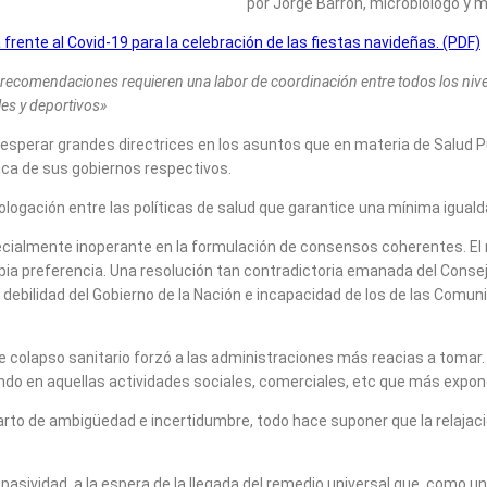
por Jorge Barrón, microbiólogo y 
frente al Covid-19 para la celebración de las fiestas navideñas. (PDF)
recomendaciones requieren una labor de coordinación entre todos los nivel
les y deportivos»
esperar grandes directrices en los asuntos que en materia de Salud Pú
ca de sus gobiernos respectivos.
ogación entre las políticas de salud que garantice una mínima igualdad
pecialmente inoperante en la formulación de consensos coherentes. El
 preferencia. Una resolución tan contradictoria emanada del Consejo I
la debilidad del Gobierno de la Nación e incapacidad de los de las Com
e colapso sanitario forzó a las administraciones más reacias a tomar
uando en aquellas actividades sociales, comerciales, etc que más expo
parto de ambigüedad e incertidumbre, todo hace suponer que la relajaci
a pasividad, a la espera de la llegada del remedio universal que, como 