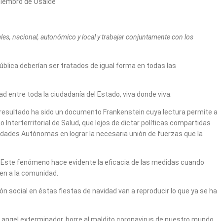
miembro de Osalde
es, nacional, autonómico y local y trabajar conjuntamente con los
blica deberían ser tratados de igual forma en todas las
 entre toda la ciudadanía del Estado, viva donde viva.
 resultado ha sido un documento Frankenstein cuya lectura permite a
nterterritorial de Salud, que lejos de dictar políticas compartidas
unidades Autónomas en lograr la necesaria unión de fuerzas que la
. Este fenómeno hace evidente la eficacia de las medidas cuando
nen a la comunidad.
ón social en éstas fiestas de navidad van a reproducir lo que ya se ha
un angel exterminador, borre al maldito coronavirus de nuestro mundo.