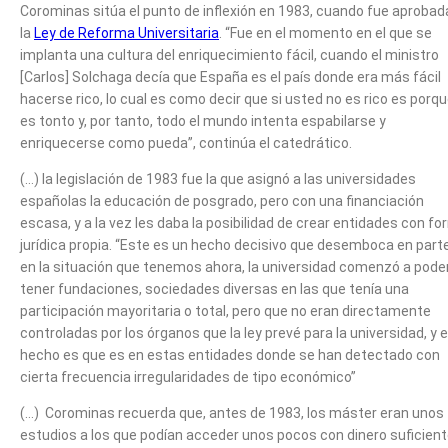
Corominas sitúa el punto de inflexión en 1983, cuando fue aprobad
la
Ley de Reforma Universitaria
. “Fue en el momento en el que se
implanta una cultura del enriquecimiento fácil, cuando el ministro
[Carlos] Solchaga decía que España es el país donde era más fácil
hacerse rico, lo cual es como decir que si usted no es rico es porq
es tonto y, por tanto, todo el mundo intenta espabilarse y
enriquecerse como pueda”, continúa el catedrático.
(…) la legislación de 1983 fue la que asignó a las universidades
españolas la educación de posgrado, pero con una financiación
escasa, y a la vez les daba la posibilidad de crear entidades con f
jurídica propia. “Este es un hecho decisivo que desemboca en part
en la situación que tenemos ahora, la universidad comenzó a pode
tener fundaciones, sociedades diversas en las que tenía una
participación mayoritaria o total, pero que no eran directamente
controladas por los órganos que la ley prevé para la universidad, y e
hecho es que es en estas entidades donde se han detectado con
cierta frecuencia irregularidades de tipo económico”
(…) Corominas recuerda que, antes de 1983, los máster eran unos
estudios a los que podían acceder unos pocos con dinero suficien