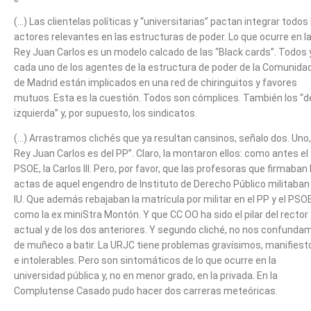
(…) Las clientelas políticas y “universitarias” pactan integrar todos 
actores relevantes en las estructuras de poder. Lo que ocurre en l
Rey Juan Carlos es un modelo calcado de las “Black cards”. Todos 
cada uno de los agentes de la estructura de poder de la Comunida
de Madrid están implicados en una red de chiringuitos y favores
mutuos. Esta es la cuestión. Todos son cómplices. También los “d
izquierda” y, por supuesto, los sindicatos.
(…) Arrastramos clichés que ya resultan cansinos, señalo dos. Uno, 
Rey Juan Carlos es del PP”. Claro, la montaron ellos: como antes el
PSOE, la Carlos III. Pero, por favor, que las profesoras que firmaban 
actas de aquel engendro de Instituto de Derecho Público militaban
IU. Que además rebajaban la matrícula por militar en el PP y el PSOE
como la ex miniStra Montón. Y que CC OO ha sido el pilar del rector
actual y de los dos anteriores. Y segundo cliché, no nos confunda
de muñeco a batir. La URJC tiene problemas gravísimos, manifiest
e intolerables. Pero son sintomáticos de lo que ocurre en la
universidad pública y, no en menor grado, en la privada. En la
Complutense Casado pudo hacer dos carreras meteóricas.