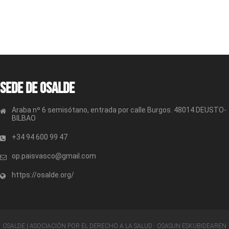
Sede de OSALDE
Araba nº 6 semisótano, entrada por calle Burgos. 48014 DEUSTO-
BILBAO
+34 94 600 99 47
op.paisvasco@gmail.com
https://osalde.org/
OSALDE | ASOCIACIÓN POR EL DERECHO A LA SALUD · OSASUN ESKUBIDEAREN