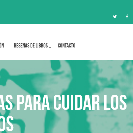
ón
Reseñas de libros
Contacto
as para cuidar los
os