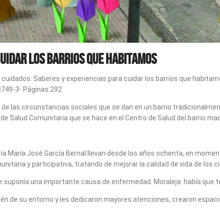
cuidar los barrios que habitamos
s cuidados. Saberes y experiencias para cuidar los barrios que habitam
8749-3- Páginas:292
de las circunstancias sociales que se dan en un barrio tradicionalme
 de Salud Comunitaria que se hace en el Centro de Salud del barrio madr
tría María José García Bernal llevan desde los años ochenta, en mome
nitaria y participativa, tratando de mejorar la calidad de vida de los c
ue suponía una importante causa de enfermedad. Moraleja: había que ten
én de su entorno y les dedicaron mayores atenciones, crearon espacio