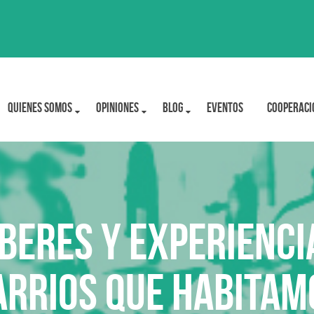
Quienes Somos
OPINIONES
BLOG
Eventos
Cooperaci
beres y experienci
arrios que habitam