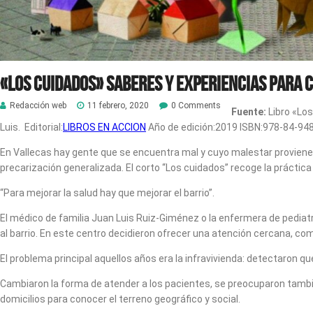
«Los cuidados» Saberes y experiencias para 
Redacción web
11 febrero, 2020
0 Comments
Fuente:
Libro «Lo
Luis. Editorial:
LIBROS EN ACCION
Año de edición:2019 ISBN:978-84-94
En Vallecas hay gente que se encuentra mal y cuyo malestar proviene 
precarización generalizada. El corto “Los cuidados” recoge la práctica
“Para mejorar la salud hay que mejorar el barrio”.
El médico de familia Juan Luis Ruiz-Giménez o la enfermera de pedia
al barrio. En este centro decidieron ofrecer una atención cercana, comu
El problema principal aquellos años era la infravivienda: detectaron q
Cambiaron la forma de atender a los pacientes, se preocuparon tambi
domicilios para conocer el terreno geográfico y social.