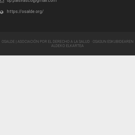
op.paisvasco@gmail.com
https://osalde.org/
OSALDE | ASOCIACIÓN POR EL DERECHO A LA SALUD · OSASUN ESKUBIDEAREN
ALDEKO ELKARTEA