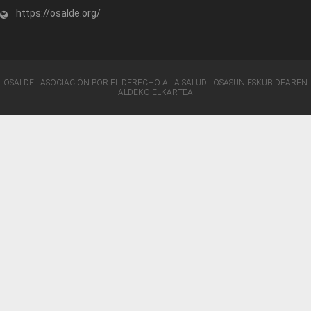
https://osalde.org/
OSALDE | ASOCIACIÓN POR EL DERECHO A LA SALUD · OSASUN ESKUBIDEAREN
ALDEKO ELKARTEA