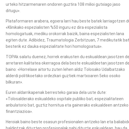
urteko hitzarmenaren ondoren guztira 108 milioi gutxiago jaso
ditugu».
Plataformaren arabera, egoera larri hau beste batek larriagotzen d
«Klinikako espezialisten %50 inguru ez dira espezialista
homologatuak, mediku orokorrak baizik, baina espezialisten lana
egiten dute. Adibidez, Traumatologia Zerbitzuan, 7 medikutatik ba
besterik ez dauka espezialitate hori homologoatua».
TOPAk salatu duenez, horrek erakusten du eskualdean jasotzen d
arretaren kalitatea okerragoa dela beste eskualdeetan jasotzen d
baino: «Horrelaxe aitortu zuten lehen aldiz Tolosako Udalbatzako
alderdi politikoetako ordezkari guztiek martxoaren 5eko osoko
bilkuran».
Euren aldarrikapenak berresteko garaia dela uste dute:
«Tolosalderako eskualdeko ospitale publiko bat; espezialitateen
anbulatorio bat, guztiz hornitua eta gainerako eskualdeen antzeko
finantziazioa».
Heroiak baino beste osasun profesionalen antzeko lan eta baliabid
baldintzak dituzten profesionalak nahi dituzte eskualdean, hau da,