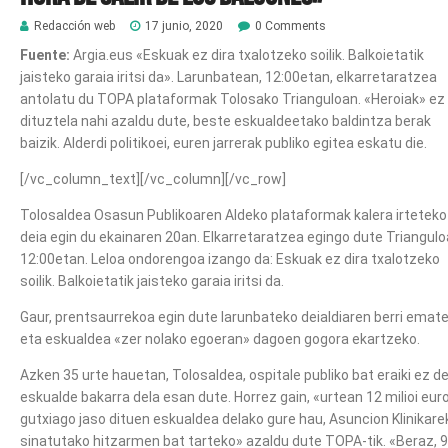
Redacción web
17 junio, 2020
0 Comments
Fuente:
Argia.eus «Eskuak ez dira txalotzeko soilik. Balkoietatik
jaisteko garaia iritsi da». Larunbatean, 12:00etan, elkarretaratzea
antolatu du TOPA plataformak Tolosako Trianguloan. «Heroiak» ez
dituztela nahi azaldu dute, beste eskualdeetako baldintza berak
baizik. Alderdi politikoei, euren jarrerak publiko egitea eskatu die.
[/vc_column_text][/vc_column][/vc_row]
Tolosaldea Osasun Publikoaren Aldeko plataformak kalera irteteko
deia egin du ekainaren 20an. Elkarretaratzea egingo dute Triangulo
12:00etan. Leloa ondorengoa izango da: Eskuak ez dira txalotzeko
soilik. Balkoietatik jaisteko garaia iritsi da.
Gaur, prentsaurrekoa egin dute larunbateko deialdiaren berri emat
eta eskualdea «zer nolako egoeran» dagoen gogora ekartzeko.
Azken 35 urte hauetan, Tolosaldea, ospitale publiko bat eraiki ez d
eskualde bakarra dela esan dute. Horrez gain, «urtean 12 milioi eur
gutxiago jaso dituen eskualdea delako gure hau, Asuncion Klinikare
sinatutako hitzarmen bat tarteko» azaldu dute TOPA-tik. «Beraz, 9