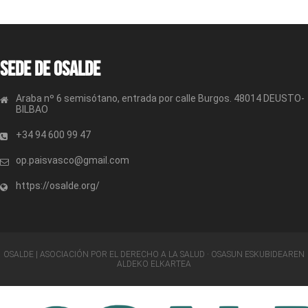
Sede de OSALDE
Araba nº 6 semisótano, entrada por calle Burgos. 48014 DEUSTO-
BILBAO
+34 94 600 99 47
op.paisvasco@gmail.com
https://osalde.org/
OSALDE | ASOCIACIÓN POR EL DERECHO A LA SALUD · OSASUN ESKUBIDEAREN
ALDEKO ELKARTEA