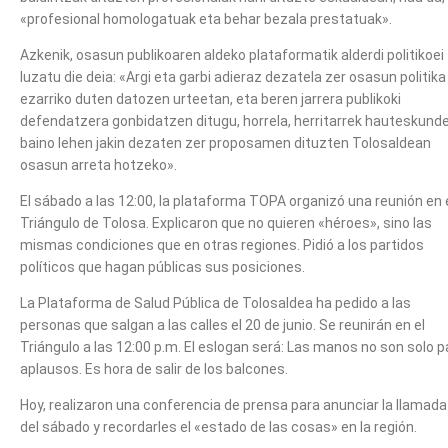
«profesional homologatuak eta behar bezala prestatuak».
Azkenik, osasun publikoaren aldeko plataformatik alderdi politikoei
luzatu die deia: «Argi eta garbi adieraz dezatela zer osasun politika
ezarriko duten datozen urteetan, eta beren jarrera publikoki
defendatzera gonbidatzen ditugu, horrela, herritarrek hauteskund
baino lehen jakin dezaten zer proposamen dituzten Tolosaldean
osasun arreta hotzeko».
El sábado a las 12:00, la plataforma TOPA organizó una reunión en 
Triángulo de Tolosa. Explicaron que no quieren «héroes», sino las
mismas condiciones que en otras regiones. Pidió a los partidos
políticos que hagan públicas sus posiciones.
La Plataforma de Salud Pública de Tolosaldea ha pedido a las
personas que salgan a las calles el 20 de junio. Se reunirán en el
Triángulo a las 12:00 p.m. El eslogan será: Las manos no son solo p
aplausos. Es hora de salir de los balcones.
Hoy, realizaron una conferencia de prensa para anunciar la llamada
del sábado y recordarles el «estado de las cosas» en la región.