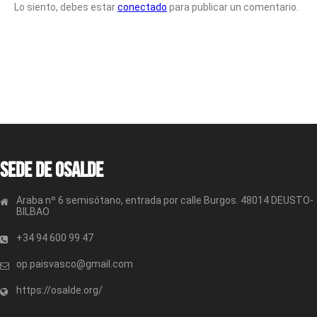
Lo siento, debes estar
conectado
para publicar un comentario.
Sede de OSALDE
Araba nº 6 semisótano, entrada por calle Burgos. 48014 DEUSTO-
BILBAO
+34 94 600 99 47
op.paisvasco@gmail.com
https://osalde.org/