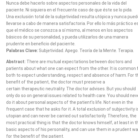
Nunca debe hacerlo sobre aspectos personales de la vida del
paciente. Ni siquiera en el frecuente caso de que éste se lo pida.
Una exclusión total de la subjetividad resulta utópica y nunca pued
llevarse a cabo de manera satisfactoria. Por ello lo más práctico e
que el médico se conozca a sí mismo, al menos en los aspectos
básicos de su personalidad, y pueda utilizarlos de una manera
prudente en beneficio del paciente.
Palabras Clave:
Subjetividad. Apego. Teoría de la Mente. Terapia.
Abstract:
There are mutual expectations between doctors and
patients about what one can expect from the other. It is common 
both to expect understanding, respect and absence of harm. For t
benefit of the patient, the doctor must preserve a
certain therapeutic neutrality. The doctor advises. But you should
only do so on general issues related to health care. You should nev
do it about personal aspects of the patient’s life. Not even in the
frequent case that he asks for it. A total exclusion of subjectivity i
utopian and can never be carried out satisfactorily. Therefore, the
most practical thing is that the doctor knows himself, at least in t
basic aspects of his personality, and can use them in a prudent w
for the benefit of the patient.